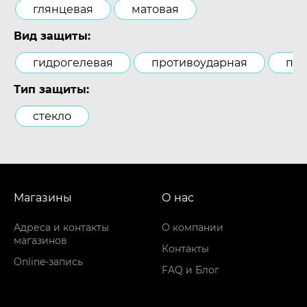
глянцевая
матовая
Вид защиты:
гидрогелевая
противоударная
пол
Тип защиты:
стекло
Магазины
О нас
Адреса и контакты
О компании
магазинов
Контакты
Online-запись
FAQ и Блог