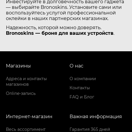
Инвестируйте в долговечность вашего гаджета
— выбирайте Bronoskins. Установите сами или
воспользуйтесь услугой профессиональной
оклейки в наших партнерских магазинах.
Надежность, которой можно доверять.
Bronoskins — броня для ваших устройств
.
Магазины
О нас
Адреса и контакты
О компании
магазинов
Контакты
Online-запись
FAQ и Блог
Интернет-магазин
Важная информация
Весь ассортимент
Гарантия 365 дней