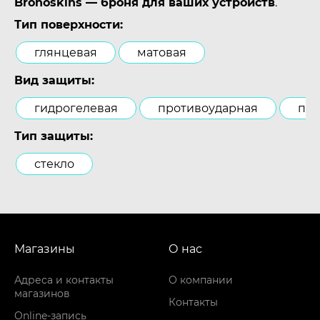
Bronoskins — броня для ваших устройств
.
Тип поверхности:
глянцевая
матовая
Вид защиты:
гидрогелевая
противоударная
пол
Тип защиты:
стекло
Магазины
О нас
Адреса и контакты
О компании
магазинов
Контакты
Online-запись