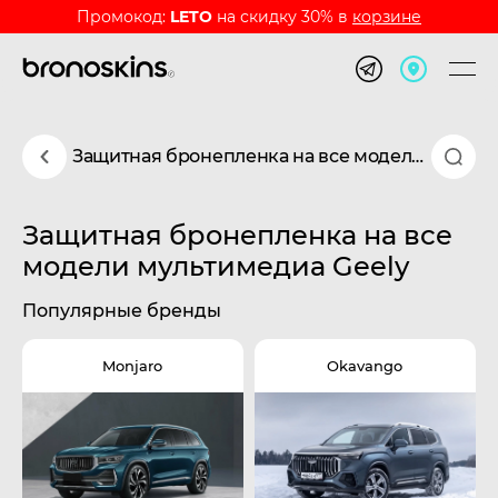
Промокод:
LETO
на скидку 30% в
корзине
Защитная бронепленка на все модели мультимедиа Geely
Защитная бронепленка на все
модели мультимедиа Geely
Популярные бренды
Monjaro
Okavango