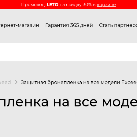
Промокод:
LETO
на скидку 30% в
корзине
ернет-магазин
Гарантия 365 дней
Стать партнер
xeed
Защитная бронепленка на все модели Excee
ленка на все моде