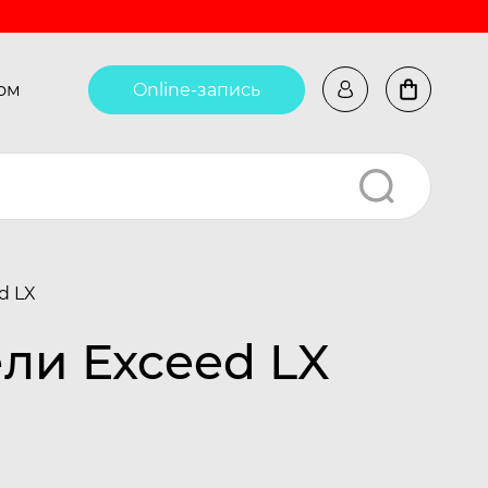
ом
Online-запись
d LX
ли Exceed LX