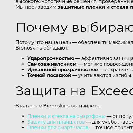
высокотехнологичные решения, проверенные 
Мы производим
защитные пленки и стекла 
Почему выбирают
Потому что наша цель — обеспечить максимал
Bronoskins обладают:
Ударопрочностью
— эффективно защищаю
Самозаживлением
— мелкие повреждени
Идеальной прозрачностью
— сохраняется
Точной посадкой
— учитываются изгибы,
Защита на Excee
В каталоге Bronoskins вы найдете:
Пленки и стекла на смартфоны
— от попул
Защиту для планшетов
— для учебы, творч
Пленки для смарт-часов
— точное покрыти