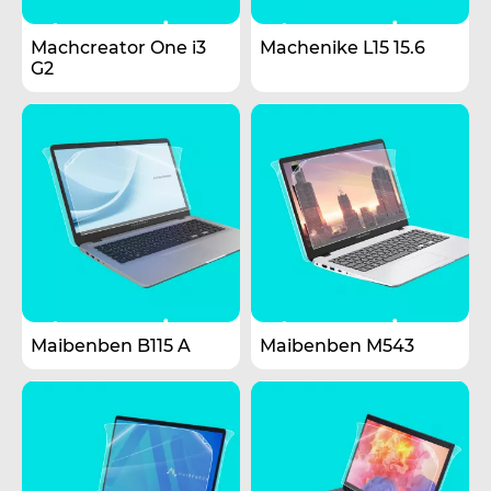
Machcreator One i3
Machenike L15 15.6
G2
Maibenben B115 A
Maibenben M543