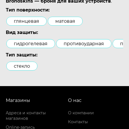
Bronoskins — броня для ваших устройств
.
Тип поверхности:
глянцевая
матовая
Вид защиты:
гидрогелевая
противоударная
пол
Тип защиты:
стекло
Магазины
О нас
Адреса и контакты
О компании
магазинов
Контакты
Online-запись