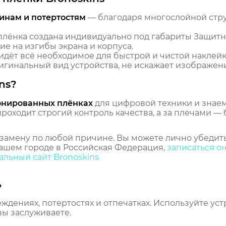
инам и потертостям
— благодаря многослойной стр
лёнка создана индивидуально под габариты Защитн
ие на изгибы экрана и корпуса.
идёт всё необходимое для быстрой и чистой наклейк
гинальный вид устройства, не искажает изображение
ns?
онированных плёнках
для цифровой техники и знаем,
оходит строгий контроль качества, а за плечами — 
замену по любой причине. Вы можете лично убедить
ашем городе в Российская Федерация,
записаться о
льный сайт Bronoskins
ь
еждениях, потертостях и отпечатках. Используйте ус
вы заслуживаете.