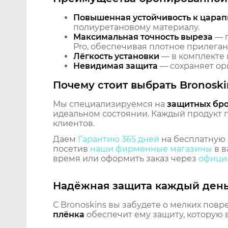
Повышенная устойчивость к царап
полиуретановому материалу.
Максимальная точность выреза
— п
Pro, обеспечивая плотное прилеган
Лёгкость установки
— в комплекте 
Невидимая защита
— сохраняет ори
Почему стоит выбрать Bronoski
Мы специализируемся на
защитных бр
идеальном состоянии. Каждый продукт пр
клиентов.
Даем
Гарантию 365 дней
на бесплатную 
посетив
наши фирменные магазины
в в
время или оформить заказ через
официа
Надёжная защита каждый ден
С Bronoskins вы забудете о мелких повр
плёнка
обеспечит ему защиту, которую 