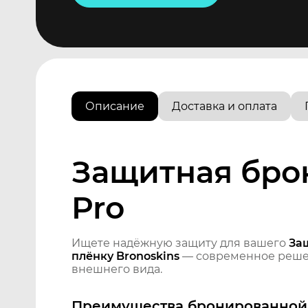
Описание
Доставка и оплата
Защитная брон
Pro
Ищете надёжную защиту для вашего
За
плёнку Bronoskins
— современное решен
внешнего вида.
Преимущества бронированной 