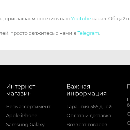
же, приглашаем посетить наш
Youtube
канал. Общайте
лей, просто свяжитесь с нами в
Telegram
.
Интернет-
Важная
магазин
информация
П
б
Весь ассортимент
Гарантия 365 дней
Apple iPhone
Оплата и доставка
С
Samsung Galaxy
Возврат товаров