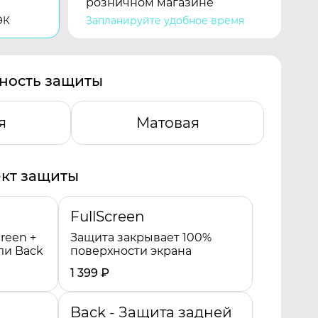
розничном магазине
ЭК
Запланируйте удобное время
ность защиты
я
Матовая
кт защиты
FullScreen
reen +
Защита закрывает 100%
ли Back
поверхности экрана
1 399
₽
Back - Защита задней