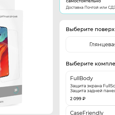
самостоятельно
Доставка Почтой или СД
Выберите поверх
Глянцева
Выберите компле
FullBody
Защита экрана FullSc
Защита задней пане
2 099
₽
CaseFriendly