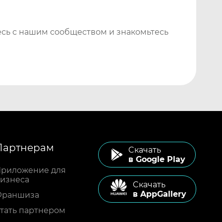
сь с нашим сообществом и знакомьтесь
Партнерам
Cкачать
в Google Play
риложение для
изнеса
Cкачать
в AppGallery
Франшиза
тать партнером