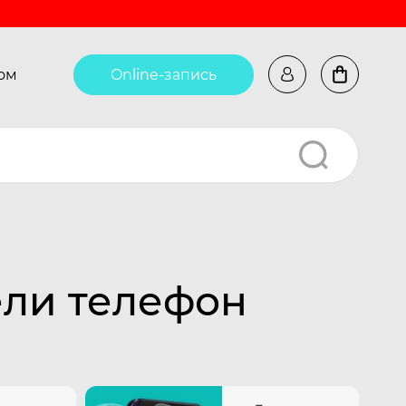
ом
Online-запись
ели телефон