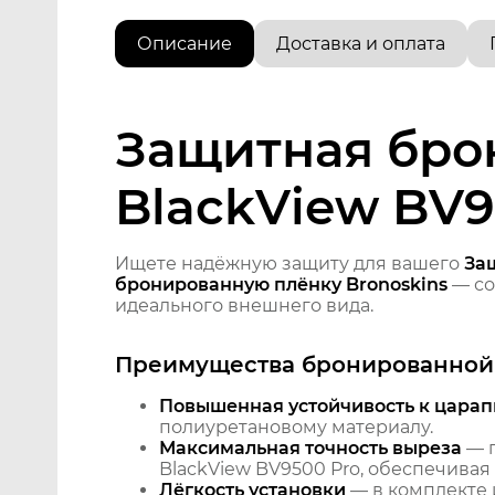
Описание
Доставка и оплата
Защитная бро
BlackView BV9
Ищете надёжную защиту для вашего
За
бронированную плёнку Bronoskins
— со
идеального внешнего вида.
Преимущества бронированной 
Повышенная устойчивость к царап
полиуретановому материалу.
Максимальная точность выреза
— п
BlackView BV9500 Pro, обеспечивая
Лёгкость установки
— в комплекте 