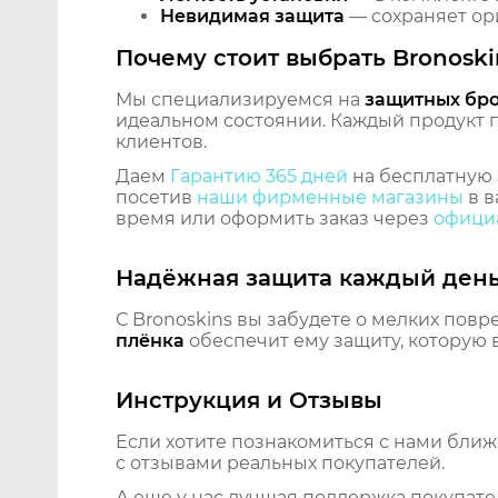
Невидимая защита
— сохраняет ори
Почему стоит выбрать Bronoski
Мы специализируемся на
защитных бр
идеальном состоянии. Каждый продукт пр
клиентов.
Даем
Гарантию 365 дней
на бесплатную 
посетив
наши фирменные магазины
в в
время или оформить заказ через
официа
Надёжная защита каждый ден
С Bronoskins вы забудете о мелких повр
плёнка
обеспечит ему защиту, которую 
Инструкция и Отзывы
Если хотите познакомиться с нами бли
с отзывами реальных покупателей.
А еще у нас лучшая поддержка покупате