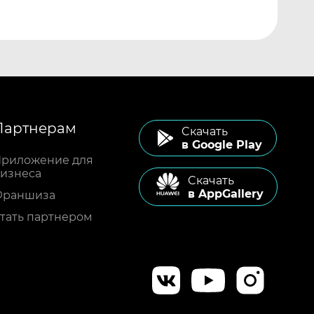
Партнерам
Cкачать
в Google Play
риложение для
изнеса
Cкачать
в AppGallery
Франшиза
тать партнером