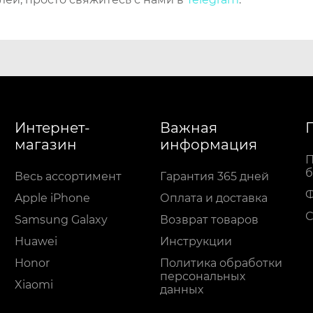
Интернет-
Важная
магазин
информация
П
б
Весь ассортимент
Гарантия 365 дней
Apple iPhone
Оплата и доставка
С
Samsung Galaxy
Возврат товаров
Huawei
Инструкции
Honor
Политика обработки
персональных
Xiaomi
данных