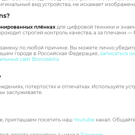
гинальный вид устройства, не искажает изображение
ns?
онированных плёнках
для цифровой техники и знаем,
оходит строгий контроль качества, а за плечами — 
замену по любой причине. Вы можете лично убедить
ашем городе в Российская Федерация,
записаться о
льный сайт Bronoskins
ь
еждениях, потертостях и отпечатках. Используйте ус
вы заслуживаете.
же, приглашаем посетить наш
Youtube
канал. Общайте
лей, просто свяжитесь с нами в
Telegram
.