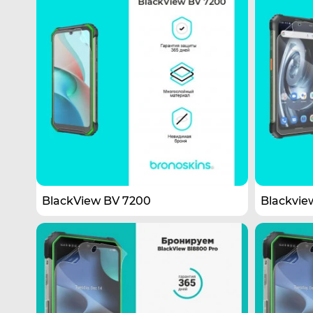
BlackView BV 7200
Blackvie