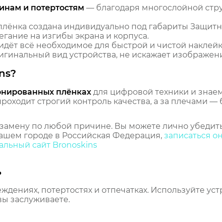
инам и потертостям
— благодаря многослойной стр
лёнка создана индивидуально под габариты Защитн
гание на изгибы экрана и корпуса.
идёт всё необходимое для быстрой и чистой наклейк
гинальный вид устройства, не искажает изображение
ns?
онированных плёнках
для цифровой техники и знаем,
оходит строгий контроль качества, а за плечами — 
замену по любой причине. Вы можете лично убедить
ашем городе в Российская Федерация,
записаться о
льный сайт Bronoskins
ь
еждениях, потертостях и отпечатках. Используйте ус
вы заслуживаете.