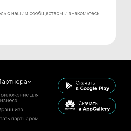
сь с нашим сообществом и знакомьтесь
Партнерам
Cкачать
в Google Play
риложение для
изнеса
Cкачать
в AppGallery
Франшиза
тать партнером