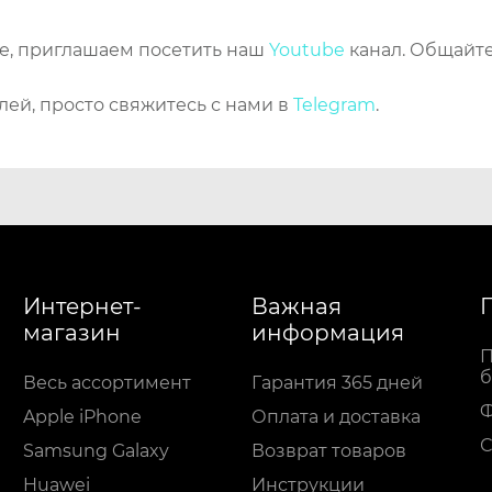
же, приглашаем посетить наш
Youtube
канал. Общайте
лей, просто свяжитесь с нами в
Telegram
.
Интернет-
Важная
магазин
информация
П
б
Весь ассортимент
Гарантия 365 дней
Apple iPhone
Оплата и доставка
С
Samsung Galaxy
Возврат товаров
Huawei
Инструкции