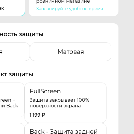
розничном магазине
ЭК
Запланируйте удобное время
ность защиты
я
Матовая
кт защиты
FullScreen
reen +
Защита закрывает 100%
ли Back
поверхности экрана
1 199
₽
Back - Защита задней