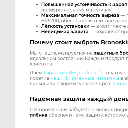
Повышенная устойчивость к царап
полиуретановому материалу.
Максимальная точность выреза
— п
BV5200, обеспечивая плотное приле
Лёгкость установки
— в комплекте 
Невидимая защита
— сохраняет ори
Почему стоит выбрать Bronoski
Мы специализируемся на
защитных бр
идеальном состоянии. Каждый продукт пр
клиентов.
Даем
Гарантию 365 дней
на бесплатную 
посетив
наши фирменные магазины
в в
время или оформить заказ через
официа
Надёжная защита каждый ден
С Bronoskins вы забудете о мелких повр
плёнка
обеспечит ему защиту, которую 