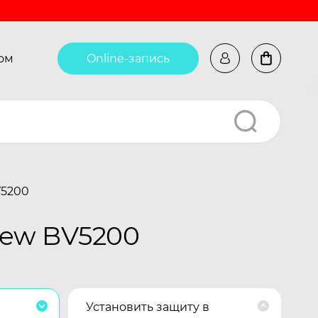
ом
Online-запись
V5200
iew BV5200
Установить защиту в