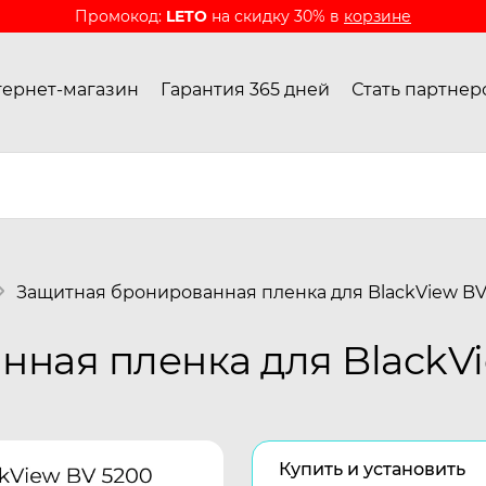
Промокод:
LETO
на скидку 30% в
корзине
ернет-магазин
Гарантия 365 дней
Стать партнер
Защитная бронированная пленка для BlackView B
ная пленка для BlackV
Купить и установить