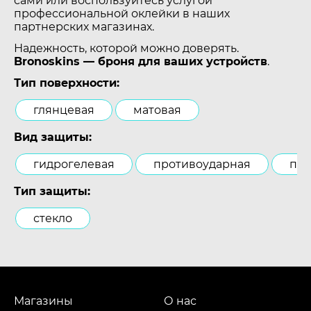
сами или воспользуйтесь услугой
профессиональной оклейки в наших
партнерских магазинах.
Надежность, которой можно доверять.
Bronoskins — броня для ваших устройств
.
Тип поверхности:
глянцевая
матовая
Вид защиты:
гидрогелевая
противоударная
пол
Тип защиты:
стекло
Магазины
О нас