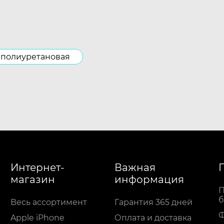
полиуретановая
Интернет-
Важная
магазин
информация
П
б
Весь ассортимент
Гарантия 365 дней
Apple iPhone
Оплата и доставка