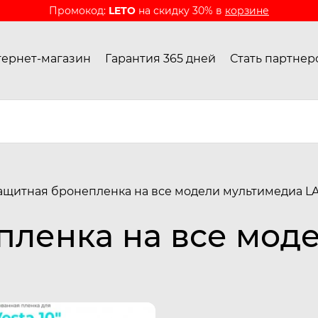
Промокод:
LETO
на скидку 30% в
корзине
ернет-магазин
Гарантия 365 дней
Стать партнер
ащитная бронепленка на все модели мультимедиа L
пленка на все мод