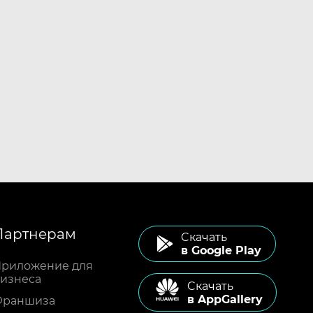
Партнерам
Cкачать
в Google Play
риложение для
изнеса
Cкачать
в AppGallery
Франшиза