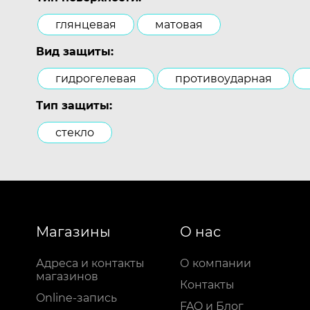
глянцевая
матовая
Вид защиты:
гидрогелевая
противоударная
Тип защиты:
стекло
Магазины
О нас
Адреса и контакты
О компании
магазинов
Контакты
Online-запись
FAQ и Блог