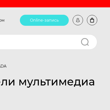
ом
Online-запись
ADA
ели мультимедиа