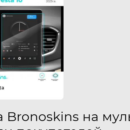
ta
 Bronoskins на му