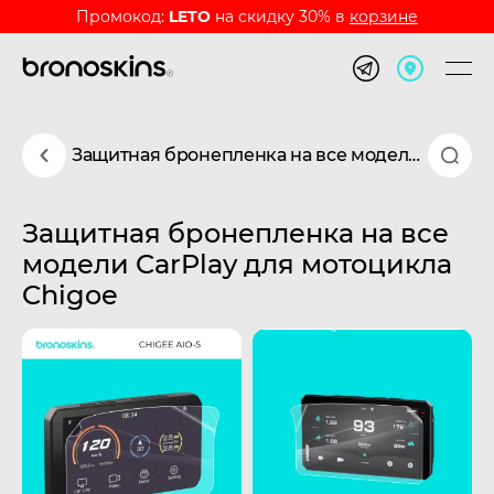
Промокод:
LETO
на скидку 30% в
корзине
Защитная бронепленка на все модели CarPlay для мотоцикла Chigoe
Защитная бронепленка на все
модели CarPlay для мотоцикла
Chigoe