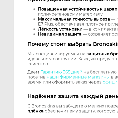
Повышенная устойчивость к царап
полиуретановому материалу.
Максимальная точность выреза
— п
E7 Plus, обеспечивая плотное приле
Лёгкость установки
— в комплекте 
Невидимая защита
— сохраняет ори
Почему стоит выбрать Bronoski
Мы специализируемся на
защитных бр
идеальном состоянии. Каждый продукт пр
клиентов.
Даем
Гарантию 365 дней
на бесплатную 
посетив
наши фирменные магазины
в в
время или оформить заказ через
официа
Надёжная защита каждый ден
С Bronoskins вы забудете о мелких повр
плёнка
обеспечит ему защиту, которую 