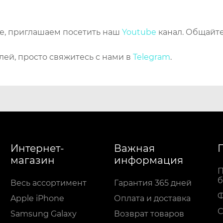
же, приглашаем посетить наш
Youtube
канал. Общайте
лей, просто свяжитесь с нами в
Telegram
.
Интернет-
Важная
магазин
информация
П
б
Весь ассортимент
Гарантия 365 дней
Apple iPhone
Оплата и доставка
С
Samsung Galaxy
Возврат товаров