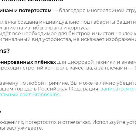
инам и потертостям
— благодаря многослойной стр
лёнка создана индивидуально под габариты Защитн
гание на изгибы экрана и корпуса.
идёт всё необходимое для быстрой и чистой наклейк
гинальный вид устройства, не искажает изображение
ns?
онированных плёнках
для цифровой техники и знаем,
оходит строгий контроль качества, а за плечами — 
замену по любой причине. Вы можете лично убедить
ашем городе в Российская Федерация,
записаться о
льный сайт Bronoskins
ь
еждениях, потертостях и отпечатках. Используйте ус
вы заслуживаете.