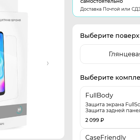
самостоятельно
Доставка Почтой или СД
Выберите поверх
Глянцева
Выберите компле
FullBody
Защита экрана FullSc
Защита задней пане
2 099
₽
CaseFriendly