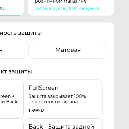
розничном магазине
ЭК
Запланируйте удобное время
ность защиты
я
Матовая
кт защиты
FullScreen
reen +
Защита закрывает 100%
ли Back
поверхности экрана
1 399
₽
Back - Защита задней