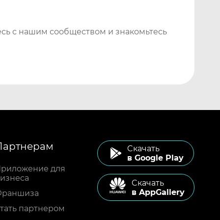
сь с нашим сообществом и знакомьтесь
Партнерам
Cкачать
в Google Play
риложение для
изнеса
Cкачать
в AppGallery
Франшиза
тать партнером