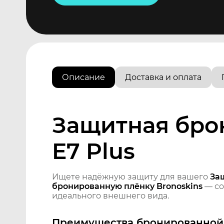
Описание
Доставка и оплата
Защитная брон
E7 Plus
Ищете надёжную защиту для вашего
За
бронированную плёнку Bronoskins
— со
идеального внешнего вида.
Преимущества бронированной 