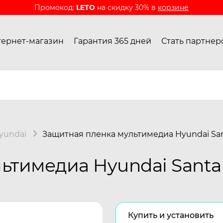
Промокод:
LETO
на скидку 30% в
корзине
ернет-магазин
Гарантия 365 дней
Стать партнер
yundai
Защитная пленка мультимедиа Hyundai San
ьтимедиа Hyundai Santa 
Купить и установить