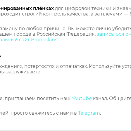
онированных плёнках
для цифровой техники и знаем,
оходит строгий контроль качества, а за плечами — 
замену по любой причине. Вы можете лично убедить
ашем городе в Российская Федерация,
записаться о
льный сайт Bronoskins
ь
еждениях, потертостях и отпечатках. Используйте ус
вы заслуживаете.
же, приглашаем посетить наш
Youtube
канал. Общайте
лей, просто свяжитесь с нами в
Telegram
.