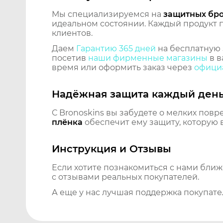
Мы специализируемся на
защитных бр
идеальном состоянии. Каждый продукт пр
клиентов.
Даем
Гарантию 365 дней
на бесплатную 
посетив
наши фирменные магазины
в в
время или оформить заказ через
официа
Надёжная защита каждый ден
С Bronoskins вы забудете о мелких повр
плёнка
обеспечит ему защиту, которую 
Инструкция и Отзывы
Если хотите познакомиться с нами бли
с отзывами реальных покупателей.
А еще у нас лучшая поддержка покупате