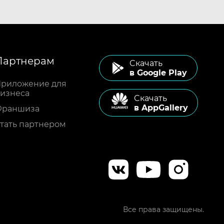
Партнерам
Cкачать
в Google Play
риложение для
изнеса
Cкачать
в AppGallery
Франшиза
тать партнером
Все права защищены.