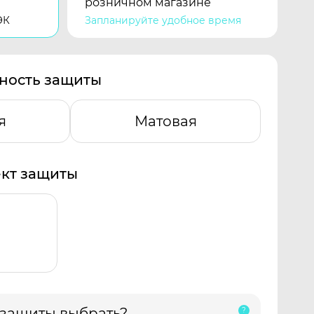
розничном магазине
ЭК
Запланируйте удобное время
ность защиты
я
Матовая
кт защиты
 защиты выбрать?