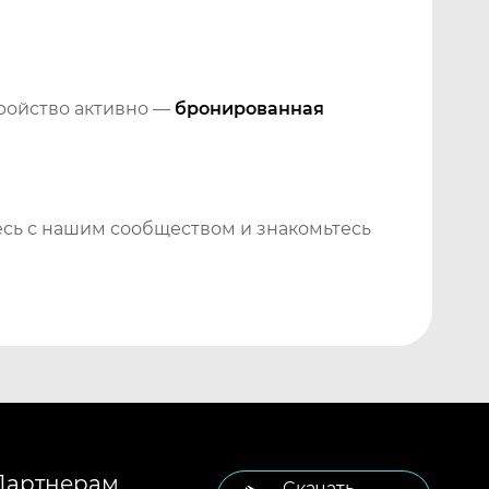
тройство активно —
бронированная
сь с нашим сообществом и знакомьтесь
Партнерам
Cкачать