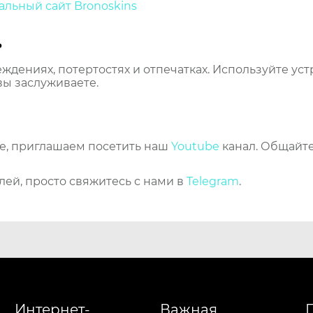
льный сайт Bronoskins
ь
еждениях, потертостях и отпечатках. Используйте ус
вы заслуживаете.
же, приглашаем посетить наш
Youtube
канал. Общайте
лей, просто свяжитесь с нами в
Telegram
.
Интернет-
Важная