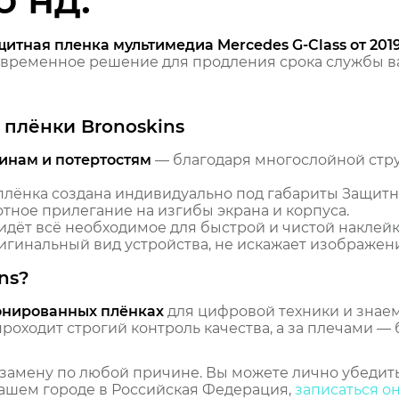
итная пленка мультимедиа Mercedes G-Class от 2019
временное решение для продления срока службы ва
плёнки Bronoskins
инам и потертостям
— благодаря многослойной стр
лёнка создана индивидуально под габариты Защитн
плотное прилегание на изгибы экрана и корпуса.
идёт всё необходимое для быстрой и чистой наклейк
гинальный вид устройства, не искажает изображение
ns?
онированных плёнках
для цифровой техники и знаем,
оходит строгий контроль качества, а за плечами — 
замену по любой причине. Вы можете лично убедить
ашем городе в Российская Федерация,
записаться о