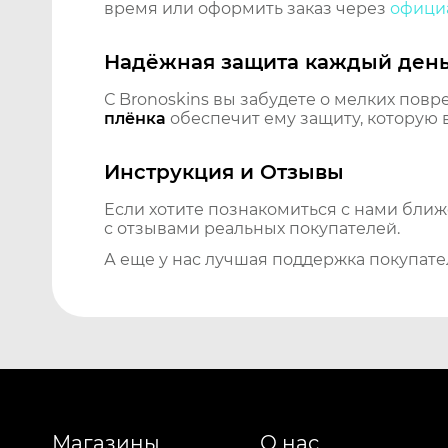
время или оформить заказ через
официа
Надёжная защита каждый ден
С Bronoskins вы забудете о мелких повр
плёнка
обеспечит ему защиту, которую 
Инструкция и Отзывы
Если хотите познакомиться с нами бли
с отзывами реальных покупателей.
А еще у нас лучшая поддержка покупате
Магазины
О нас