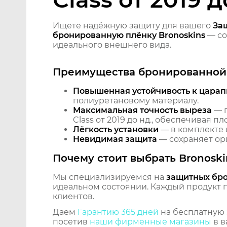
Ищете надёжную защиту для вашего
Защ
бронированную плёнку Bronoskins
— со
идеального внешнего вида.
Преимущества бронированной 
Повышенная устойчивость к царап
полиуретановому материалу.
Максимальная точность выреза
— п
Class от 2019 до нд., обеспечивая 
Лёгкость установки
— в комплекте 
Невидимая защита
— сохраняет ори
Почему стоит выбрать Bronoski
Мы специализируемся на
защитных бр
идеальном состоянии. Каждый продукт пр
клиентов.
Даем
Гарантию 365 дней
на бесплатную 
посетив
наши фирменные магазины
в в