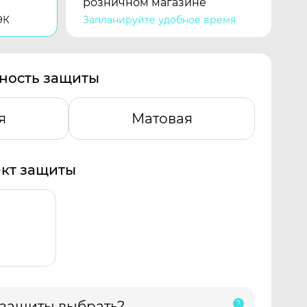
розничном магазине
ЭК
Запланируйте удобное время
ность защиты
я
Матовая
кт защиты
 защиты выбрать?