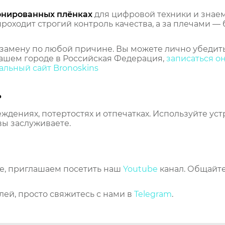
онированных плёнках
для цифровой техники и знаем,
оходит строгий контроль качества, а за плечами — 
замену по любой причине. Вы можете лично убедить
ашем городе в Российская Федерация,
записаться о
льный сайт Bronoskins
ь
еждениях, потертостях и отпечатках. Используйте ус
вы заслуживаете.
же, приглашаем посетить наш
Youtube
канал. Общайте
лей, просто свяжитесь с нами в
Telegram
.