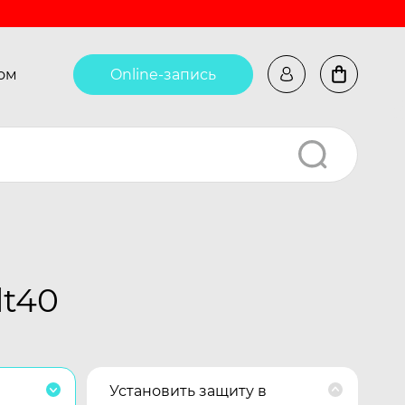
ом
Online-запись
dt40
Установить защиту в