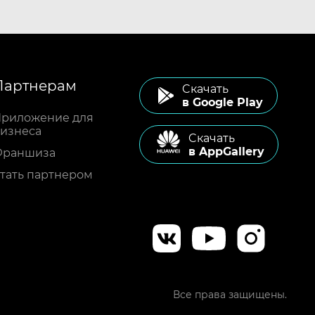
Партнерам
Cкачать
в Google Play
риложение для
изнеса
Cкачать
в AppGallery
Франшиза
тать партнером
Все права защищены.