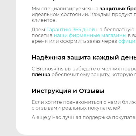
Мы специализируемся на
защитных бр
идеальном состоянии. Каждый продукт пр
клиентов.
Даем
Гарантию 365 дней
на бесплатную 
посетив
наши фирменные магазины
в в
время или оформить заказ через
официа
Надёжная защита каждый ден
С Bronoskins вы забудете о мелких повр
плёнка
обеспечит ему защиту, которую 
Инструкция и Отзывы
Если хотите познакомиться с нами бли
с отзывами реальных покупателей.
А еще у нас лучшая поддержка покупате