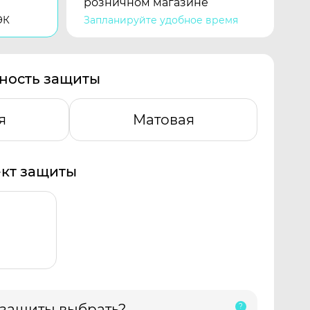
розничном магазине
ЭК
Запланируйте удобное время
ность защиты
я
Матовая
кт защиты
 защиты выбрать?