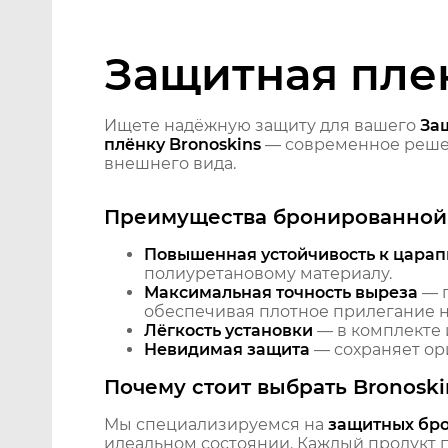
Защитная плен
Ищете надёжную защиту для вашего
За
плёнку Bronoskins
— современное решен
внешнего вида.
Преимущества бронированной 
Повышенная устойчивость к царап
полиуретановому материалу.
Максимальная точность выреза
— п
обеспечивая плотное прилегание на
Лёгкость установки
— в комплекте 
Невидимая защита
— сохраняет ори
Почему стоит выбрать Bronoski
Мы специализируемся на
защитных бр
идеальном состоянии. Каждый продукт пр