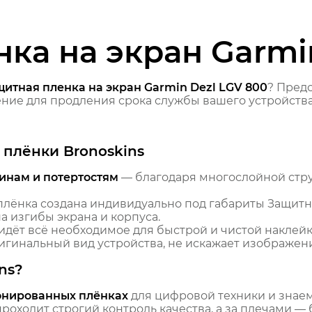
ка на экран Garmi
щитная пленка на экран Garmin Dezl LGV 800
? Пред
ие для продления срока службы вашего устройства
плёнки Bronoskins
инам и потертостям
— благодаря многослойной стр
лёнка создана индивидуально под габариты Защитная
 изгибы экрана и корпуса.
идёт всё необходимое для быстрой и чистой наклейк
гинальный вид устройства, не искажает изображение
ns?
онированных плёнках
для цифровой техники и знаем,
оходит строгий контроль качества, а за плечами — 