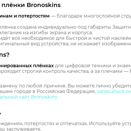
плёнки Bronoskins
инам и потертостям
— благодаря многослойной стр
лёнка создана индивидуально под габариты Защитн
илегание на изгибы экрана и корпуса.
идёт всё необходимое для быстрой и чистой наклейк
гинальный вид устройства, не искажает изображение
ns?
онированных плёнках
для цифровой техники и знаем,
оходит строгий контроль качества, а за плечами — 
замену по любой причине. Вы можете лично убедить
ашем городе в Российская Федерация,
записаться о
льный сайт Bronoskins
ь
еждениях, потертостях и отпечатках. Используйте ус
вы заслуживаете.