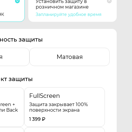
Установить защиту в
розничном магазине
ЭК
Запланируйте удобное время
ность защиты
я
Матовая
кт защиты
FullScreen
reen +
Защита закрывает 100%
ли Back
поверхности экрана
1 399
₽