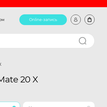
ом
Online-запись
X
ate 20 X