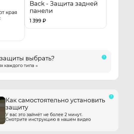
Back - Защита задней
панели
от края
с
1 399
₽
 защиты выбрать?
х каждого типа →
Как самостоятельно установить
защиту
У вас это займёт не более 2 минут.
Смотрите инструкцию в нашем видео