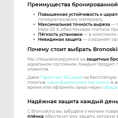
Преимущества бронированной 
Повышенная устойчивость к царап
полиуретановому материалу.
Максимальная точность выреза
— п
Mate 20 X, обеспечивая плотное пр
Лёгкость установки
— в комплекте 
Невидимая защита
— сохраняет ори
Почему стоит выбрать Bronoski
Мы специализируемся на
защитных бр
идеальном состоянии. Каждый продукт пр
клиентов.
Даем
Гарантию 365 дней
на бесплатную 
посетив
наши фирменные магазины
в в
время или оформить заказ через
официа
Надёжная защита каждый ден
С Bronoskins вы забудете о мелких повр
плёнка
обеспечит ему защиту, которую 