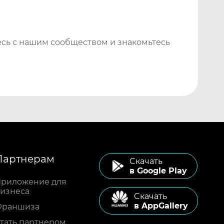
сь с нашим сообществом и знакомьтесь
Партнерам
Cкачать
в Google Play
риложение для
изнеса
Cкачать
в AppGallery
Франшиза
тать партнером