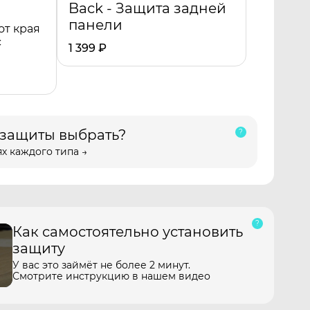
Back - Защита задней
панели
от края
с
1 399
₽
 защиты выбрать?
х каждого типа →
Как самостоятельно установить
защиту
У вас это займёт не более 2 минут.
Смотрите инструкцию в нашем видео