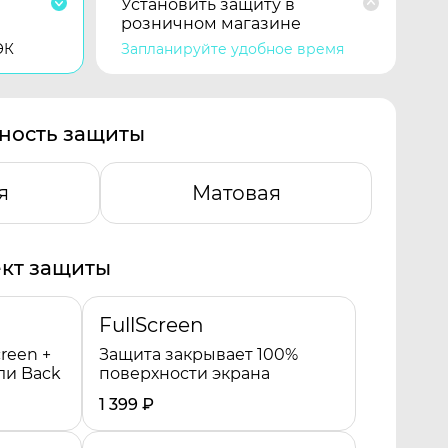
Установить защиту в
розничном магазине
ЭК
Запланируйте удобное время
ность защиты
я
Матовая
кт защиты
FullScreen
reen +
Защита закрывает 100%
ли Back
поверхности экрана
1 399
₽