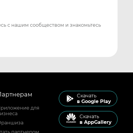
сь с нашим сообществом и знакомьтесь
Партнерам
Cкачать
в Google Play
риложение для
изнеса
Cкачать
в AppGallery
Франшиза
тать партнером