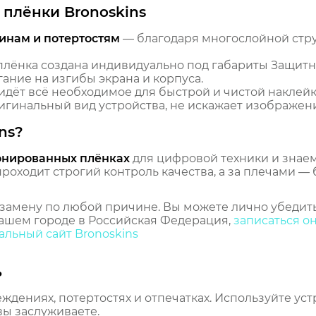
плёнки Bronoskins
инам и потертостям
— благодаря многослойной стр
лёнка создана индивидуально под габариты Защитн
гание на изгибы экрана и корпуса.
идёт всё необходимое для быстрой и чистой наклейк
гинальный вид устройства, не искажает изображение
ns?
онированных плёнках
для цифровой техники и знаем,
оходит строгий контроль качества, а за плечами — 
замену по любой причине. Вы можете лично убедить
ашем городе в Российская Федерация,
записаться о
льный сайт Bronoskins
ь
еждениях, потертостях и отпечатках. Используйте ус
вы заслуживаете.