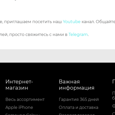
же, приглашаем посетить наш
Youtube
канал. Общайте
лей, просто свяжитесь с нами в
Telegram
.
Интернет-
Важная
магазин
информация
П
б
Весь ассортимент
Гарантия 365 дней
Apple iPhone
Оплата и доставка
С