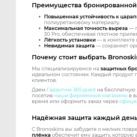
Преимущества бронированной 
Повышенная устойчивость к царап
полиуретановому материалу.
Максимальная точность выреза
— п
30 Pro, обеспечивая плотное приле
Лёгкость установки
— в комплекте 
Невидимая защита
— сохраняет ори
Почему стоит выбрать Bronoski
Мы специализируемся на
защитных бр
идеальном состоянии. Каждый продукт пр
клиентов.
Даем
Гарантию 365 дней
на бесплатную 
посетив
наши фирменные магазины
в в
время или оформить заказ через
официа
Надёжная защита каждый ден
С Bronoskins вы забудете о мелких повр
плёнка
обеспечит ему защиту, которую 