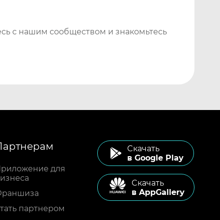
сь с нашим сообществом и знакомьтесь
Партнерам
Cкачать
в Google Play
риложение для
изнеса
Cкачать
в AppGallery
Франшиза
тать партнером