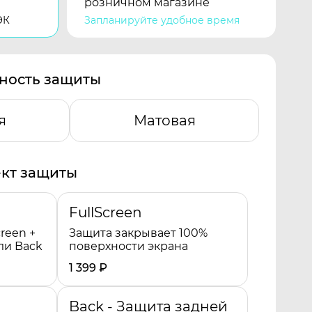
розничном магазине
ЭК
Запланируйте удобное время
ность защиты
я
Матовая
кт защиты
FullScreen
reen +
Защита закрывает 100%
ли Back
поверхности экрана
1 399
₽
Back - Защита задней