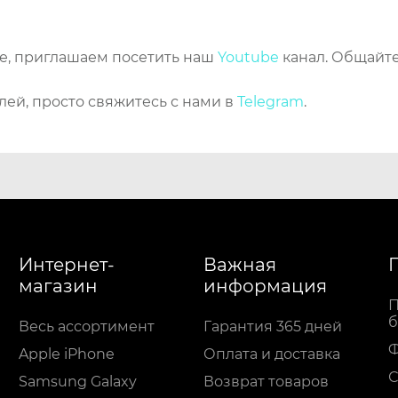
же, приглашаем посетить наш
Youtube
канал. Общайте
лей, просто свяжитесь с нами в
Telegram
.
Интернет-
Важная
магазин
информация
П
б
Весь ассортимент
Гарантия 365 дней
Apple iPhone
Оплата и доставка
С
Samsung Galaxy
Возврат товаров