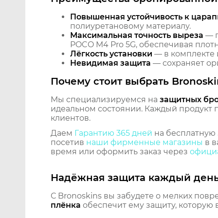
Повышенная устойчивость к царап
полиуретановому материалу.
Максимальная точность выреза
— п
POCO M4 Pro 5G, обеспечивая плотн
Лёгкость установки
— в комплекте 
Невидимая защита
— сохраняет ори
Почему стоит выбрать Bronoski
Мы специализируемся на
защитных бр
идеальном состоянии. Каждый продукт пр
клиентов.
Даем
Гарантию 365 дней
на бесплатную 
посетив
наши фирменные магазины
в в
время или оформить заказ через
официа
Надёжная защита каждый ден
С Bronoskins вы забудете о мелких повр
плёнка
обеспечит ему защиту, которую 