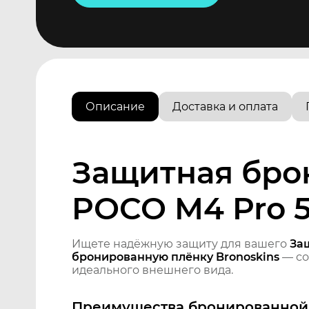
Описание
Доставка и оплата
Защитная бро
POCO M4 Pro 
Ищете надёжную защиту для вашего
За
бронированную плёнку Bronoskins
— со
идеального внешнего вида.
Преимущества бронированной 