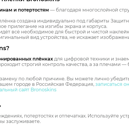
инам и потертостям
— благодаря многослойной стр
лёнка создана индивидуально под габариты Защитн
ое прилегание на изгибы экрана и корпуса.
идёт всё необходимое для быстрой и чистой наклейк
гинальный вид устройства, не искажает изображение
ns?
онированных плёнках
для цифровой техники и знаем,
оходит строгий контроль качества, а за плечами — 
замену по любой причине. Вы можете лично убедить
ашем городе в Российская Федерация,
записаться о
льный сайт Bronoskins
ь
еждениях, потертостях и отпечатках. Используйте ус
вы заслуживаете.