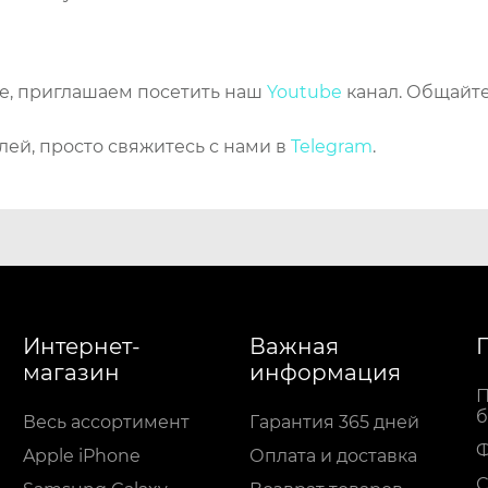
же, приглашаем посетить наш
Youtube
канал. Общайте
лей, просто свяжитесь с нами в
Telegram
.
Интернет-
Важная
магазин
информация
П
б
Весь ассортимент
Гарантия 365 дней
Apple iPhone
Оплата и доставка
С