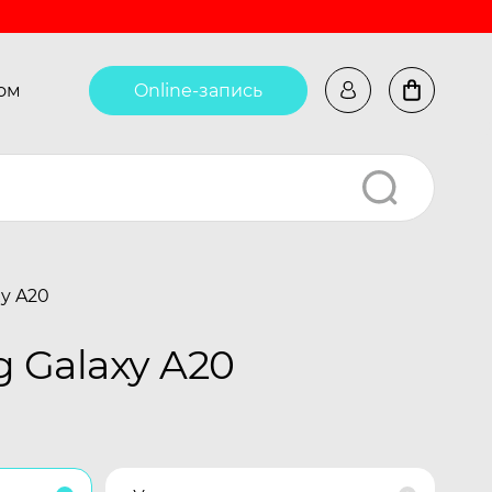
ом
Online-запись
y A20
 Galaxy A20