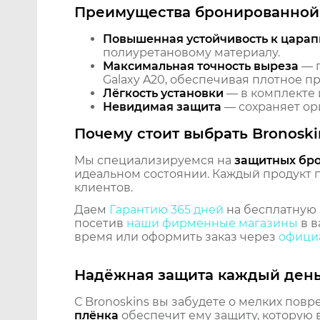
Преимущества бронированной 
Повышенная устойчивость к царап
полиуретановому материалу.
Максимальная точность выреза
— п
Galaxy A20, обеспечивая плотное п
Лёгкость установки
— в комплекте 
Невидимая защита
— сохраняет ори
Почему стоит выбрать Bronoski
Мы специализируемся на
защитных бр
идеальном состоянии. Каждый продукт пр
клиентов.
Даем
Гарантию 365 дней
на бесплатную 
посетив
наши фирменные магазины
в в
время или оформить заказ через
официа
Надёжная защита каждый ден
С Bronoskins вы забудете о мелких повр
плёнка
обеспечит ему защиту, которую 