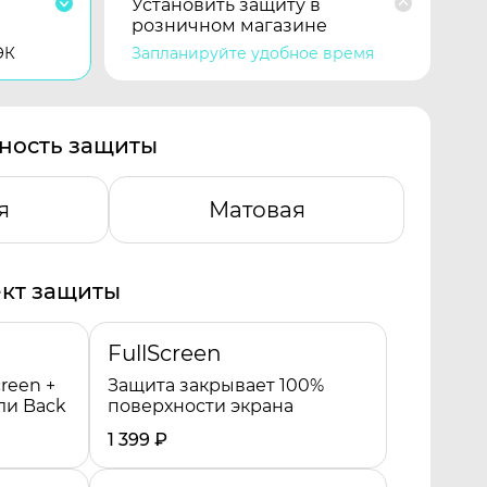
Установить защиту в
розничном магазине
ЭК
Запланируйте удобное время
ность защиты
я
Матовая
кт защиты
FullScreen
reen +
Защита закрывает 100%
ли Back
поверхности экрана
1 399
₽