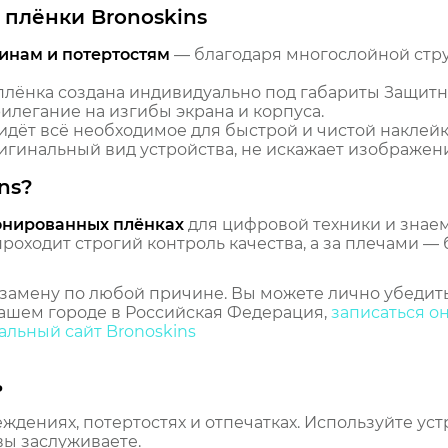
плёнки Bronoskins
инам и потертостям
— благодаря многослойной стр
лёнка создана индивидуально под габариты Защит
рилегание на изгибы экрана и корпуса.
идёт всё необходимое для быстрой и чистой наклейк
гинальный вид устройства, не искажает изображение
ns?
онированных плёнках
для цифровой техники и знаем,
оходит строгий контроль качества, а за плечами — 
замену по любой причине. Вы можете лично убедить
ашем городе в Российская Федерация,
записаться о
льный сайт Bronoskins
ь
еждениях, потертостях и отпечатках. Используйте ус
вы заслуживаете.