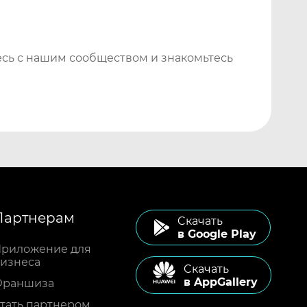
сь с нашим сообществом и знакомьтесь
Партнерам
Cкачать
в Google Play
риложение для
изнеса
Cкачать
в AppGallery
Франшиза
тать партнером