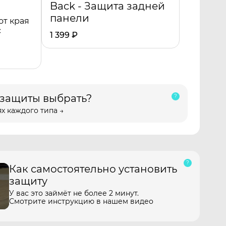
Back - Защита задней
панели
от края
с
1 399
₽
 защиты выбрать?
х каждого типа →
Как самостоятельно установить
защиту
У вас это займёт не более 2 минут.
Смотрите инструкцию в нашем видео