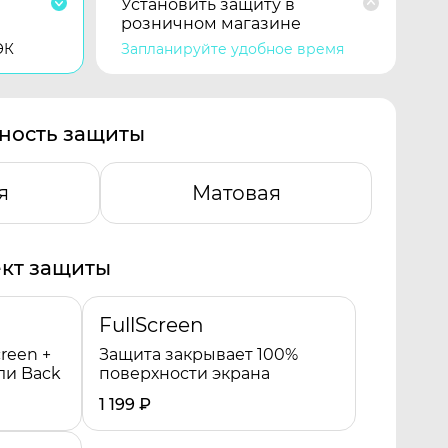
Установить защиту в
розничном магазине
ЭК
Запланируйте удобное время
ность защиты
я
Матовая
кт защиты
FullScreen
reen +
Защита закрывает 100%
ли Back
поверхности экрана
1 199
₽