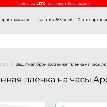
Промокод:
LETO
на скидку 30% в
корзине
ернет-магазин
Гарантия 365 дней
Стать партнер
atch
Защитная бронированная пленка на часы Ap
ная пленка на часы Ap