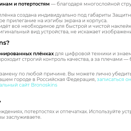
инам и потертостям
— благодаря многослойной стр
лёнка создана индивидуально под габариты Защитн
е прилегание на изгибы экрана и корпуса.
идёт всё необходимое для быстрой и чистой наклейк
гинальный вид устройства, не искажает изображение
ns?
онированных плёнках
для цифровой техники и знаем,
оходит строгий контроль качества, а за плечами — 
замену по любой причине. Вы можете лично убедить
ашем городе в Российская Федерация,
записаться о
льный сайт Bronoskins
ь
еждениях, потертостях и отпечатках. Используйте ус
вы заслуживаете.