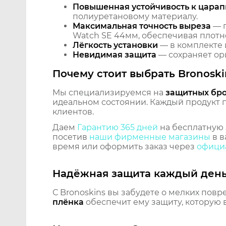
Повышенная устойчивость к царап
полиуретановому материалу.
Максимальная точность выреза
— п
Watch SE 44мм, обеспечивая плотно
Лёгкость установки
— в комплекте 
Невидимая защита
— сохраняет ори
Почему стоит выбрать Bronoski
Мы специализируемся на
защитных бр
идеальном состоянии. Каждый продукт пр
клиентов.
Даем
Гарантию 365 дней
на бесплатную 
посетив
наши фирменные магазины
в в
время или оформить заказ через
официа
Надёжная защита каждый ден
С Bronoskins вы забудете о мелких повр
плёнка
обеспечит ему защиту, которую 