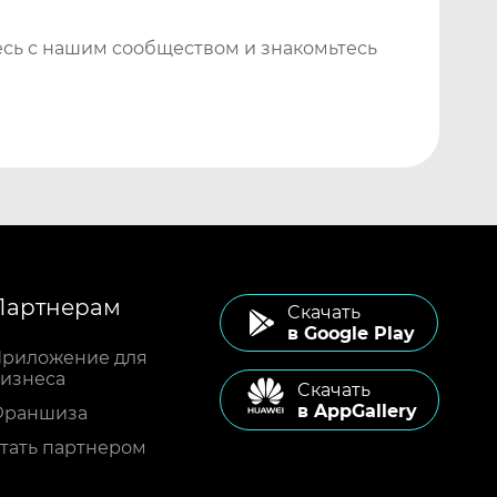
сь с нашим сообществом и знакомьтесь
Партнерам
Cкачать
в Google Play
риложение для
изнеса
Cкачать
в AppGallery
Франшиза
тать партнером