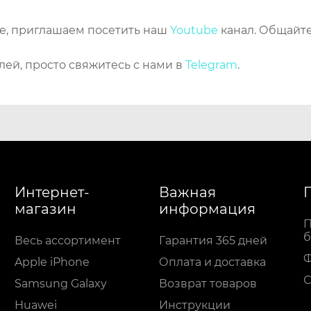
же, приглашаем посетить наш
Youtube
канал. Общайте
лей, просто свяжитесь с нами в
Telegram
.
Интернет-
Важная
магазин
информация
П
б
Весь ассортимент
Гарантия 365 дней
Apple iPhone
Оплата и доставка
С
Samsung Galaxy
Возврат товаров
Huawei
Инструкции