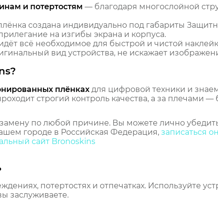
инам и потертостям
— благодаря многослойной стр
лёнка создана индивидуально под габариты Защитн
прилегание на изгибы экрана и корпуса.
идёт всё необходимое для быстрой и чистой наклейк
гинальный вид устройства, не искажает изображение
ns?
онированных плёнках
для цифровой техники и знаем,
оходит строгий контроль качества, а за плечами — 
замену по любой причине. Вы можете лично убедить
ашем городе в Российская Федерация,
записаться о
льный сайт Bronoskins
ь
еждениях, потертостях и отпечатках. Используйте ус
вы заслуживаете.