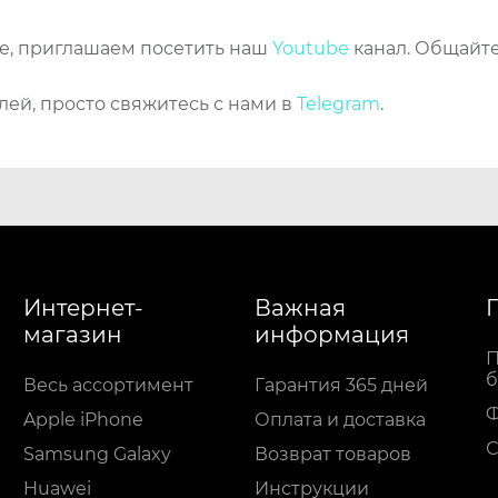
же, приглашаем посетить наш
Youtube
канал. Общайте
лей, просто свяжитесь с нами в
Telegram
.
Интернет-
Важная
магазин
информация
П
б
Весь ассортимент
Гарантия 365 дней
Apple iPhone
Оплата и доставка
С
Samsung Galaxy
Возврат товаров
Huawei
Инструкции