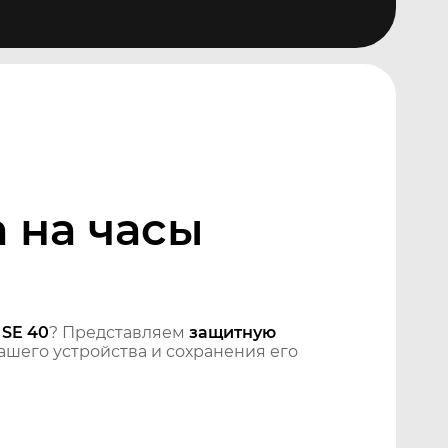
 на часы
 SE 40
? Представляем
защитную
шего устройства и сохранения его