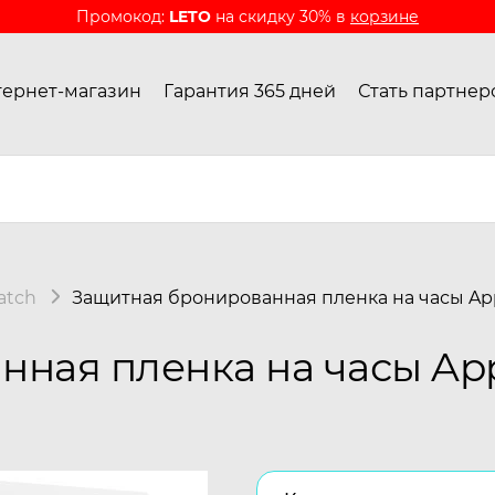
Промокод:
LETO
на скидку 30% в
корзине
ернет-магазин
Гарантия 365 дней
Стать партнер
atch
Защитная бронированная пленка на часы Ap
ная пленка на часы App