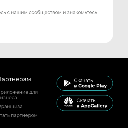
сь с нашим сообществом и знакомьтесь
Партнерам
Cкачать
в Google Play
риложение для
изнеса
Cкачать
в AppGallery
Франшиза
тать партнером