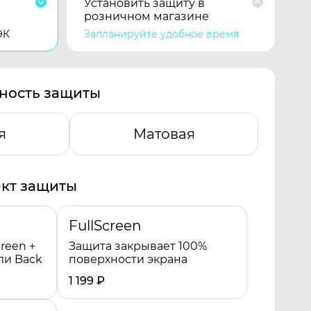
Установить защиту в
розничном магазине
ЭК
Запланируйте удобное время
ность защиты
я
Матовая
кт защиты
FullScreen
reen +
Защита закрывает 100%
ли Back
поверхности экрана
1 199
₽