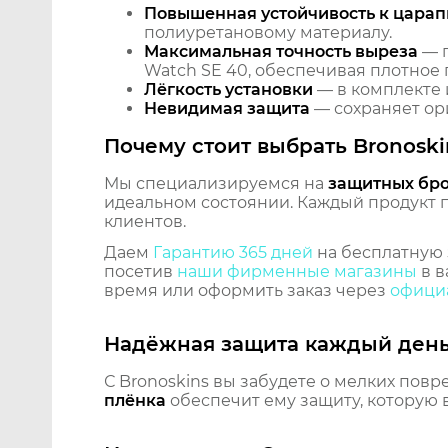
Повышенная устойчивость к царап
полиуретановому материалу.
Максимальная точность выреза
— п
Watch SE 40, обеспечивая плотное 
Лёгкость установки
— в комплекте 
Невидимая защита
— сохраняет ори
Почему стоит выбрать Bronoski
Мы специализируемся на
защитных бр
идеальном состоянии. Каждый продукт пр
клиентов.
Даем
Гарантию 365 дней
на бесплатную 
посетив
наши фирменные магазины
в в
время или оформить заказ через
официа
Надёжная защита каждый ден
С Bronoskins вы забудете о мелких повр
плёнка
обеспечит ему защиту, которую 