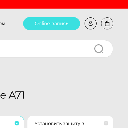
ом
Online-запись
e A71
Установить защиту в