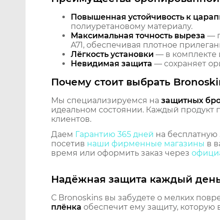
Повышенная устойчивость к царап
полиуретановому материалу.
Максимальная точность выреза
— п
A71, обеспечивая плотное прилеган
Лёгкость установки
— в комплекте 
Невидимая защита
— сохраняет ори
Почему стоит выбрать Bronoski
Мы специализируемся на
защитных бр
идеальном состоянии. Каждый продукт пр
клиентов.
Даем
Гарантию 365 дней
на бесплатную 
посетив
наши фирменные магазины
в в
время или оформить заказ через
официа
Надёжная защита каждый ден
С Bronoskins вы забудете о мелких повр
плёнка
обеспечит ему защиту, которую 