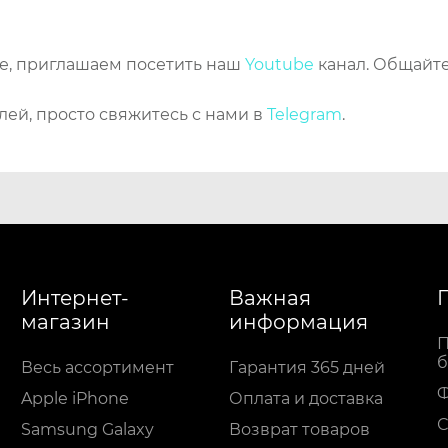
же, приглашаем посетить наш
Youtube
канал. Общайте
лей, просто свяжитесь с нами в
Telegram
.
Интернет-
Важная
магазин
информация
П
б
Весь ассортимент
Гарантия 365 дней
Apple iPhone
Оплата и доставка
С
Samsung Galaxy
Возврат товаров