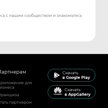
сь с нашим сообществом и знакомьтесь
Партнерам
Cкачать
в Google Play
риложение для
изнеса
Cкачать
в AppGallery
Франшиза
тать партнером