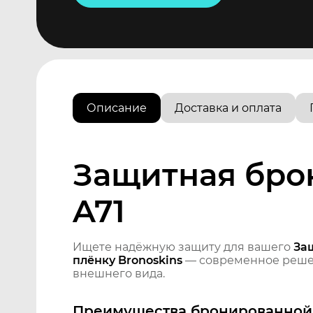
Описание
Доставка и оплата
Защитная брон
A71
Ищете надёжную защиту для вашего
За
плёнку Bronoskins
— современное решен
внешнего вида.
Преимущества бронированной 