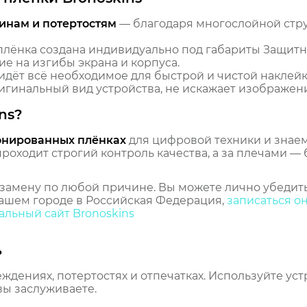
инам и потертостям
— благодаря многослойной стр
лёнка создана индивидуально под габариты Защитн
ие на изгибы экрана и корпуса.
идёт всё необходимое для быстрой и чистой наклейк
гинальный вид устройства, не искажает изображение
ns?
онированных плёнках
для цифровой техники и знаем,
оходит строгий контроль качества, а за плечами — 
замену по любой причине. Вы можете лично убедить
ашем городе в Российская Федерация,
записаться о
льный сайт Bronoskins
ь
еждениях, потертостях и отпечатках. Используйте ус
вы заслуживаете.