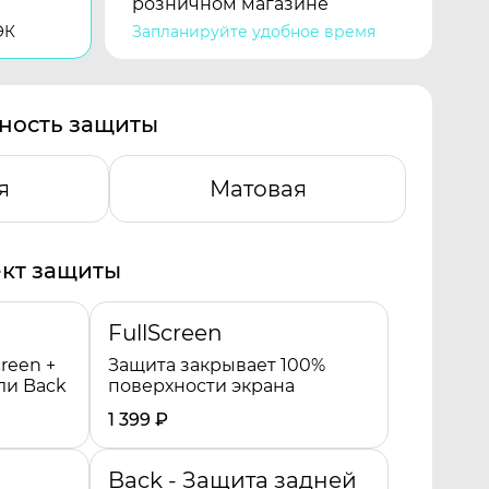
розничном магазине
ЭК
Запланируйте удобное время
ность защиты
я
Матовая
кт защиты
FullScreen
reen +
Защита закрывает 100%
ли Back
поверхности экрана
1 399
₽
Back - Защита задней