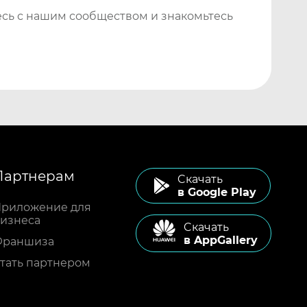
сь с нашим сообществом и знакомьтесь
Партнерам
Cкачать
в Google Play
риложение для
изнеса
Cкачать
в AppGallery
Франшиза
тать партнером