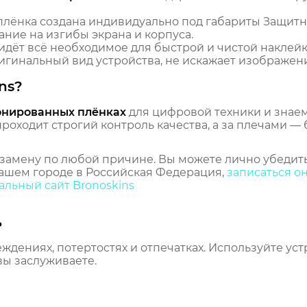
лёнка создана индивидуально под габариты Защитн
ание на изгибы экрана и корпуса.
идёт всё необходимое для быстрой и чистой наклейк
гинальный вид устройства, не искажает изображение
ns?
онированных плёнках
для цифровой техники и знаем,
оходит строгий контроль качества, а за плечами — 
замену по любой причине. Вы можете лично убедить
ашем городе в Российская Федерация,
записаться о
льный сайт Bronoskins
ь
еждениях, потертостях и отпечатках. Используйте ус
вы заслуживаете.