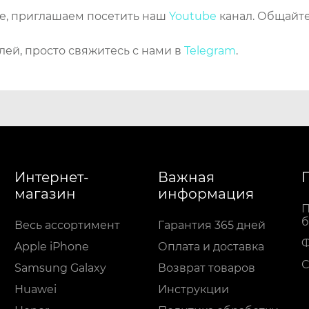
же, приглашаем посетить наш
Youtube
канал. Общайте
лей, просто свяжитесь с нами в
Telegram
.
Интернет-
Важная
магазин
информация
П
б
Весь ассортимент
Гарантия 365 дней
Apple iPhone
Оплата и доставка
С
Samsung Galaxy
Возврат товаров
Huawei
Инструкции