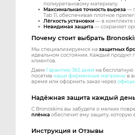
полиуретановому материалу.
Максимальная точность выреза
— п
Tab 11, обеспечивая плотное прилег
Лёгкость установки
— в комплекте 
Невидимая защита
— сохраняет ори
Почему стоит выбрать Bronoski
Мы специализируемся на
защитных бр
идеальном состоянии. Каждый продукт пр
клиентов.
Даем
Гарантию 365 дней
на бесплатную 
посетив
наши фирменные магазины
в в
время или оформить заказ через
официа
Надёжная защита каждый ден
С Bronoskins вы забудете о мелких повр
плёнка
обеспечит ему защиту, которую 
Инструкция и Отзывы