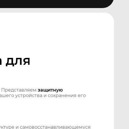
 для
? Представляем
защитную
шего устройства и сохранения его
уктуре и самовосстанавливающемуся