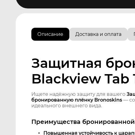
Описание
Доставка и оплата
Защитная бро
Blackview Tab 
Ищете надёжную защиту для вашего
За
бронированную плёнку Bronoskins
— со
идеального внешнего вида.
Преимущества бронированной 
Повышенная устойчивость к царап