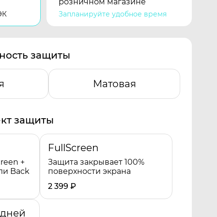
розничном магазине
ЭК
Запланируйте удобное время
ность защиты
я
Матовая
кт защиты
FullScreen
reen +
Защита закрывает 100%
ли Back
поверхности экрана
2 399
₽
адней