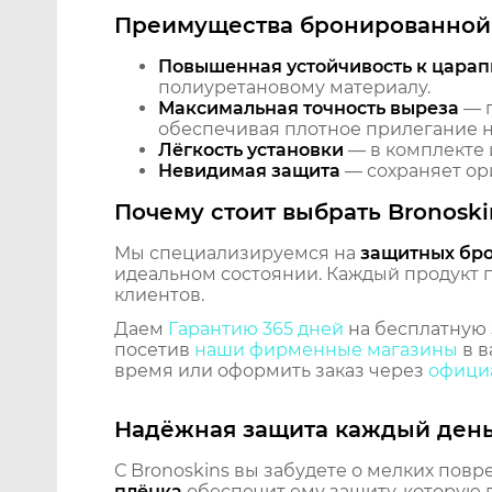
Преимущества бронированной 
Повышенная устойчивость к царап
полиуретановому материалу.
Максимальная точность выреза
— п
обеспечивая плотное прилегание на
Лёгкость установки
— в комплекте 
Невидимая защита
— сохраняет ори
Почему стоит выбрать Bronoski
Мы специализируемся на
защитных бр
идеальном состоянии. Каждый продукт пр
клиентов.
Даем
Гарантию 365 дней
на бесплатную 
посетив
наши фирменные магазины
в в
время или оформить заказ через
официа
Надёжная защита каждый ден
С Bronoskins вы забудете о мелких повр
плёнка
обеспечит ему защиту, которую 