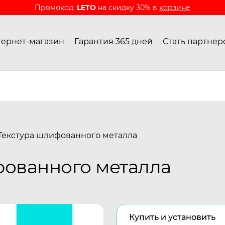
Промокод:
LETO
на скидку 30% в
корзине
ернет-магазин
Гарантия 365 дней
Стать партнер
 Текстура шлифованного металла
ифованного металла
Купить и установить