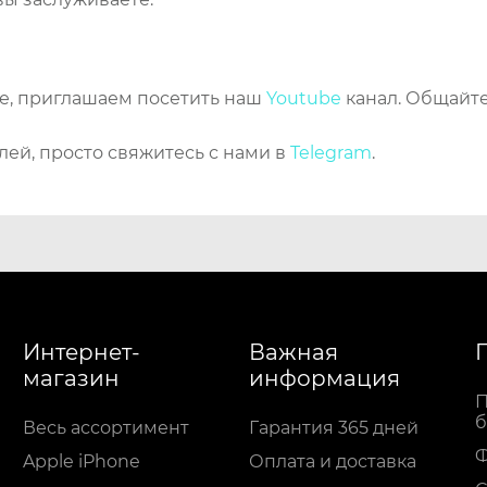
же, приглашаем посетить наш
Youtube
канал. Общайте
лей, просто свяжитесь с нами в
Telegram
.
Интернет-
Важная
магазин
информация
П
б
Весь ассортимент
Гарантия 365 дней
Apple iPhone
Оплата и доставка