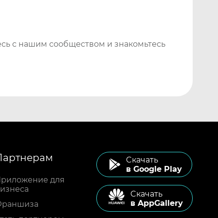
сь с нашим сообществом и знакомьтесь
Партнерам
Cкачать
в Google Play
риложение для
изнеса
Cкачать
в AppGallery
Франшиза