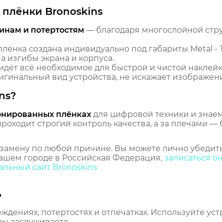
плёнки Bronoskins
инам и потертостям
— благодаря многослойной стр
лёнка создана индивидуально под габариты Metal -
 изгибы экрана и корпуса.
идёт всё необходимое для быстрой и чистой наклейк
гинальный вид устройства, не искажает изображение
ns?
онированных плёнках
для цифровой техники и знаем,
оходит строгий контроль качества, а за плечами — 
замену по любой причине. Вы можете лично убедить
ашем городе в Российская Федерация,
записаться о
льный сайт Bronoskins
ь
еждениях, потертостях и отпечатках. Используйте ус
вы заслуживаете.