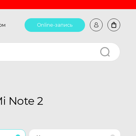
ом
Online-запись
i Note 2