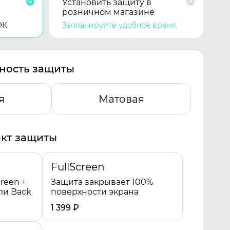
Установить защиту в
розничном магазине
ЭК
Запланируйте удобное время
ность защиты
я
Матовая
кт защиты
FullScreen
reen +
Защита закрывает 100%
ли Back
поверхности экрана
1 399
₽