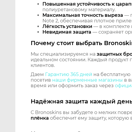
Повышенная устойчивость к царап
полиуретановому материалу.
Максимальная точность выреза
— п
Note 2, обеспечивая плотное приле
Лёгкость установки
— в комплекте 
Невидимая защита
— сохраняет ори
Почему стоит выбрать Bronoski
Мы специализируемся на
защитных бр
идеальном состоянии. Каждый продукт пр
клиентов.
Даем
Гарантию 365 дней
на бесплатную 
посетив
наши фирменные магазины
в в
время или оформить заказ через
официа
Надёжная защита каждый ден
С Bronoskins вы забудете о мелких повр
плёнка
обеспечит ему защиту, которую 