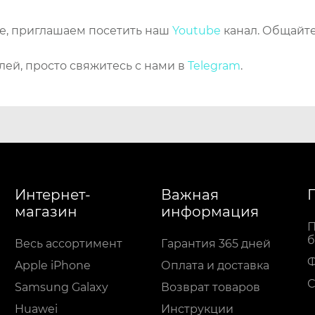
же, приглашаем посетить наш
Youtube
канал. Общайте
лей, просто свяжитесь с нами в
Telegram
.
Интернет-
Важная
магазин
информация
П
б
Весь ассортимент
Гарантия 365 дней
Apple iPhone
Оплата и доставка
С
Samsung Galaxy
Возврат товаров
Huawei
Инструкции