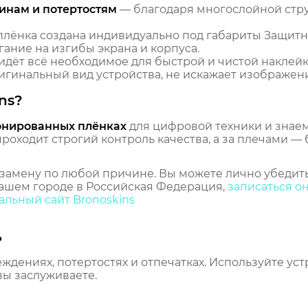
инам и потертостям
— благодаря многослойной стр
лёнка создана индивидуально под габариты Защитна
гание на изгибы экрана и корпуса.
идёт всё необходимое для быстрой и чистой наклейк
гинальный вид устройства, не искажает изображение
ns?
онированных плёнках
для цифровой техники и знаем,
оходит строгий контроль качества, а за плечами — 
замену по любой причине. Вы можете лично убедить
ашем городе в Российская Федерация,
записаться о
льный сайт Bronoskins
ь
еждениях, потертостях и отпечатках. Используйте ус
вы заслуживаете.