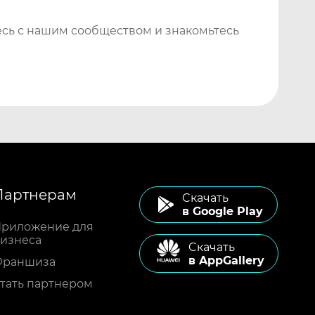
сь с нашим сообществом и знакомьтесь
Партнерам
Cкачать
в Google Play
риложение для
изнеса
Cкачать
в AppGallery
Франшиза
тать партнером