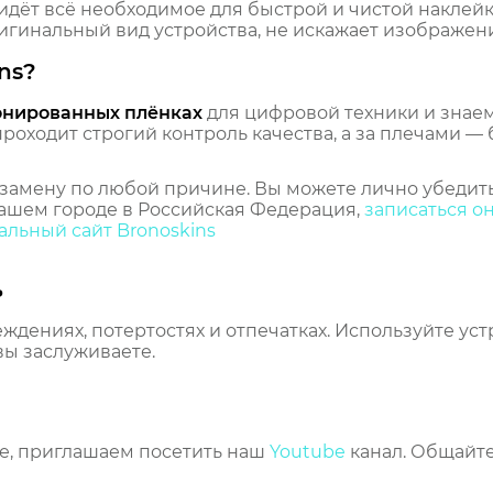
идёт всё необходимое для быстрой и чистой наклейк
гинальный вид устройства, не искажает изображение
ns?
онированных плёнках
для цифровой техники и знаем,
оходит строгий контроль качества, а за плечами — 
замену по любой причине. Вы можете лично убедить
ашем городе в Российская Федерация,
записаться о
льный сайт Bronoskins
ь
еждениях, потертостях и отпечатках. Используйте ус
вы заслуживаете.
же, приглашаем посетить наш
Youtube
канал. Общайте