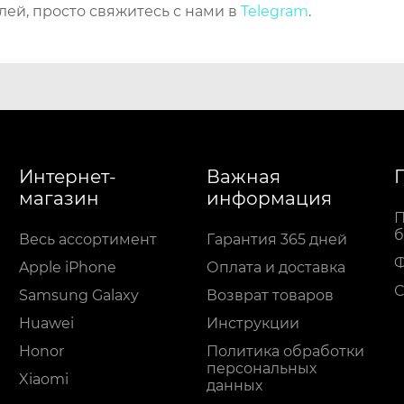
лей, просто свяжитесь с нами в
Telegram
.
Интернет-
Важная
магазин
информация
П
б
Весь ассортимент
Гарантия 365 дней
Apple iPhone
Оплата и доставка
С
Samsung Galaxy
Возврат товаров
Huawei
Инструкции
Honor
Политика обработки
персональных
Xiaomi
данных