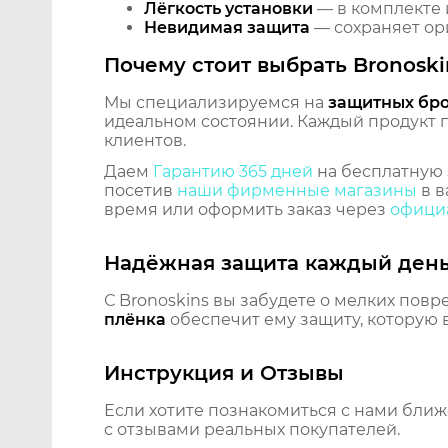
Лёгкость установки
— в комплекте 
Невидимая защита
— сохраняет ори
Почему стоит выбрать Bronoski
Мы специализируемся на
защитных бр
идеальном состоянии. Каждый продукт пр
клиентов.
Даем
Гарантию 365 дней
на бесплатную 
посетив
наши фирменные магазины
в в
время или оформить заказ через
официа
Надёжная защита каждый ден
С Bronoskins вы забудете о мелких повр
плёнка
обеспечит ему защиту, которую 
Инструкция и Отзывы
Если хотите познакомиться с нами бли
с отзывами реальных покупателей.