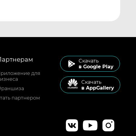
Партнерам
Cкачать
в Google Play
риложение для
изнеса
Cкачать
в AppGallery
Франшиза
тать партнером