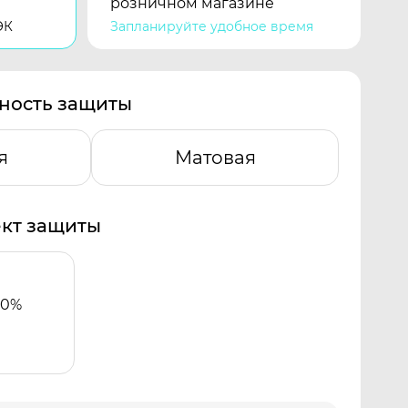
розничном магазине
ЭК
Запланируйте удобное время
ность защиты
я
Матовая
кт защиты
00%