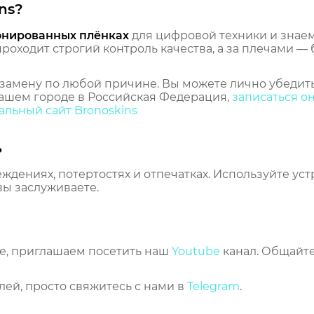
ns?
онированных плёнках
для цифровой техники и знаем,
оходит строгий контроль качества, а за плечами — 
замену по любой причине. Вы можете лично убедить
ашем городе в Российская Федерация,
записаться о
льный сайт Bronoskins
ь
еждениях, потертостях и отпечатках. Используйте ус
вы заслуживаете.
же, приглашаем посетить наш
Youtube
канал. Общайте
лей, просто свяжитесь с нами в
Telegram
.