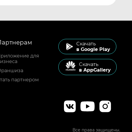
Партнерам
Cкачать
в Google Play
риложение для
изнеса
Cкачать
в AppGallery
Франшиза
тать партнером
Все права защищены.