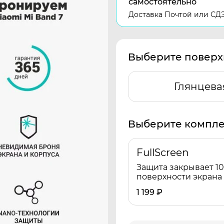
самостоятельно
Доставка Почтой или СД
Выберите поверх
Глянцева
Выберите компле
FullScreen
Защита закрывает 1
поверхности экрана
1 199
₽