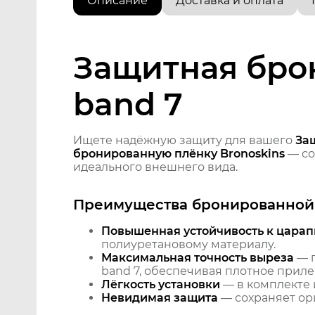
Описание
Доставка и оплата
Защитная брон
band 7
Ищете надёжную защиту для вашего
За
бронированную плёнку Bronoskins
— со
идеального внешнего вида.
Преимущества бронированной 
Повышенная устойчивость к царап
полиуретановому материалу.
Максимальная точность выреза
— п
band 7, обеспечивая плотное приле
Лёгкость установки
— в комплекте 
Невидимая защита
— сохраняет ори