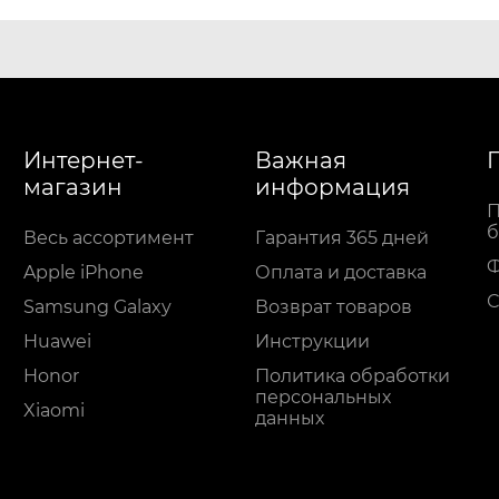
Интернет-
Важная
магазин
информация
П
б
Весь ассортимент
Гарантия 365 дней
Apple iPhone
Оплата и доставка
С
Samsung Galaxy
Возврат товаров
Huawei
Инструкции
Honor
Политика обработки
персональных
Xiaomi
данных