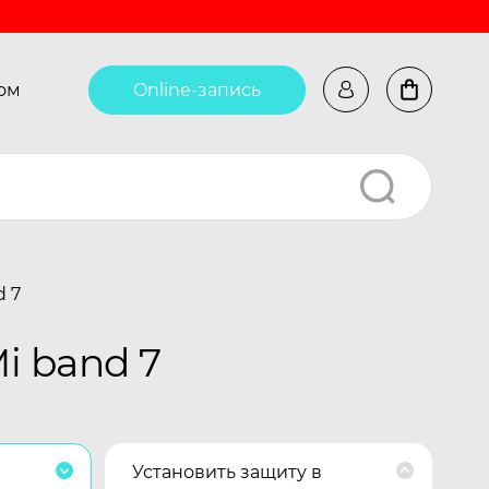
ом
Online-запись
d 7
i band 7
Установить защиту в