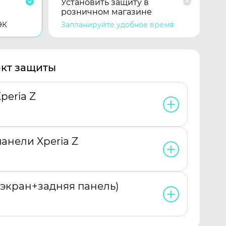
Установить защиту в
розничном магазине
ЭК
Запланируйте удобное время
кт защиты
peria Z
анели Xperia Z
(экран+задняя панель)