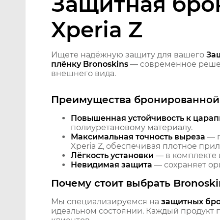
Защитная бро
Xperia Z
Ищете надёжную защиту для вашего
За
плёнку Bronoskins
— современное решен
внешнего вида.
Преимущества бронированной 
Повышенная устойчивость к царап
полиуретановому материалу.
Максимальная точность выреза
— п
Xperia Z, обеспечивая плотное прил
Лёгкость установки
— в комплекте 
Невидимая защита
— сохраняет ори
Почему стоит выбрать Bronoski
Мы специализируемся на
защитных бр
идеальном состоянии. Каждый продукт пр