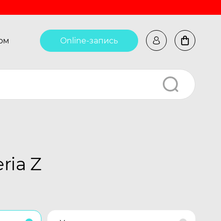
ом
Online-запись
ria Z