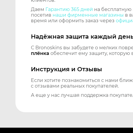
клиентов.
Даем
Гарантию 365 дней
на бесплатную 
посетив
наши фирменные магазины
в в
время или оформить заказ через
официа
Надёжная защита каждый ден
С Bronoskins вы забудете о мелких повр
плёнка
обеспечит ему защиту, которую 
Инструкция и Отзывы
Если хотите познакомиться с нами бли
с отзывами реальных покупателей.
А еще у нас лучшая поддержка покупате