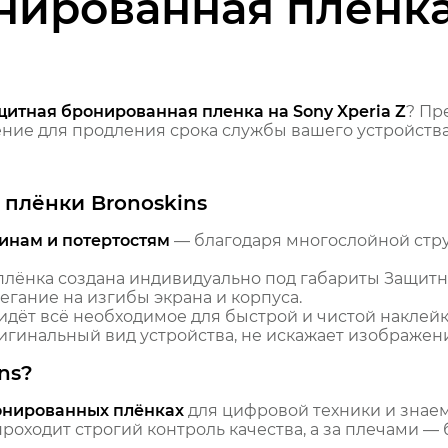
нированная пленка
щитная бронированная пленка на Sony Xperia Z
? Пр
ие для продления срока службы вашего устройства
плёнки Bronoskins
инам и потертостям
— благодаря многослойной стр
лёнка создана индивидуально под габариты Защитн
егание на изгибы экрана и корпуса.
идёт всё необходимое для быстрой и чистой наклейк
гинальный вид устройства, не искажает изображение
ns?
онированных плёнках
для цифровой техники и знаем,
оходит строгий контроль качества, а за плечами — 