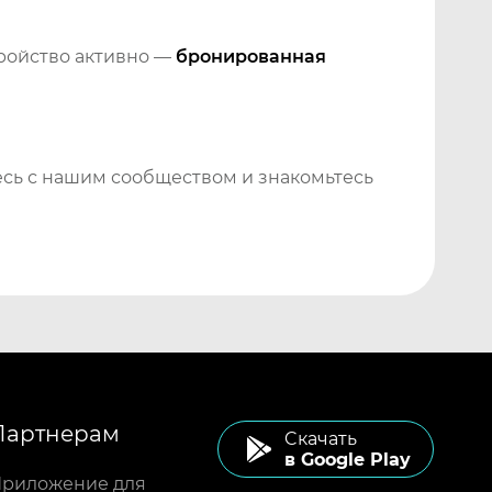
тройство активно —
бронированная
сь с нашим сообществом и знакомьтесь
Партнерам
Cкачать
в Google Play
риложение для