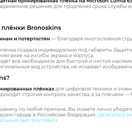
щитная бронированная пленка на Microsoft Lumia 6
временное решение для продления срока службы ва
плёнки Bronoskins
инам и потертостям
— благодаря многослойной стр
лёнка создана индивидуально под габариты Защитна
илегание на изгибы экрана и корпуса.
идёт всё необходимое для быстрой и чистой наклейк
гинальный вид устройства, не искажает изображение
ns?
онированных плёнках
для цифровой техники и знаем,
оходит строгий контроль качества, а за плечами — 
замену по любой причине. Вы можете лично убедить
ашем городе в Российская Федерация,
записаться о
льный сайт Bronoskins