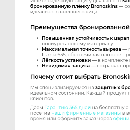
Ищете надёжную защиту для вашего
За
бронированную плёнку Bronoskins
— со
идеального внешнего вида.
Преимущества бронированной 
Повышенная устойчивость к царап
полиуретановому материалу.
Максимальная точность выреза
— п
Lumia 635, обеспечивая плотное пр
Лёгкость установки
— в комплекте 
Невидимая защита
— сохраняет ори
Почему стоит выбрать Bronoski
Мы специализируемся на
защитных бр
идеальном состоянии. Каждый продукт пр
клиентов.
Даем
Гарантию 365 дней
на бесплатную 
посетив
наши фирменные магазины
в в
время или оформить заказ через
официа