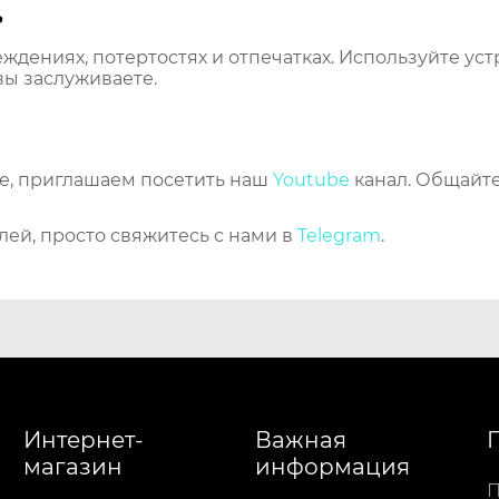
ь
еждениях, потертостях и отпечатках. Используйте ус
вы заслуживаете.
же, приглашаем посетить наш
Youtube
канал. Общайте
лей, просто свяжитесь с нами в
Telegram
.
Интернет-
Важная
магазин
информация
П