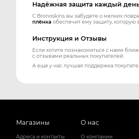
Надёжная защита каждый ден
С Bronoskins вы забудете о мелких повр
плёнка
обеспечит ему защиту, которую 
Инструкция и Отзывы
Если хотите познакомиться с нами бли
с отзывами реальных покупателей.
А еще у нас лучшая поддержка покупате
Магазины
О нас
Адреса и контакты
О компании