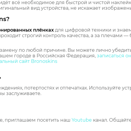
идёт всё необходимое для быстрой и чистой наклейк
гинальный вид устройства, не искажает изображение
ns?
онированных плёнках
для цифровой техники и знаем,
оходит строгий контроль качества, а за плечами — 
замену по любой причине. Вы можете лично убедить
ашем городе в Российская Федерация,
записаться о
льный сайт Bronoskins
ь
еждениях, потертостях и отпечатках. Используйте ус
вы заслуживаете.
же, приглашаем посетить наш
Youtube
канал. Общайте