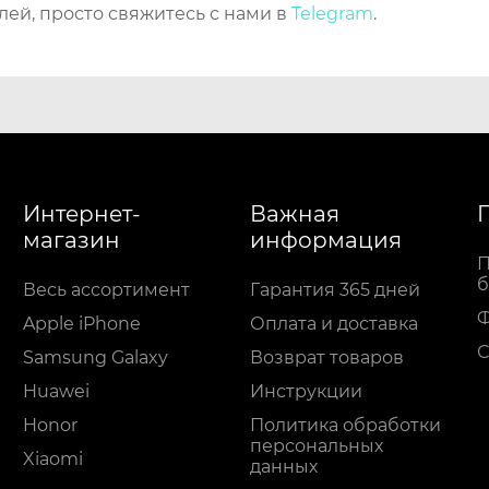
лей, просто свяжитесь с нами в
Telegram
.
Интернет-
Важная
магазин
информация
П
б
Весь ассортимент
Гарантия 365 дней
Apple iPhone
Оплата и доставка
С
Samsung Galaxy
Возврат товаров
Huawei
Инструкции
Honor
Политика обработки
персональных
Xiaomi
данных