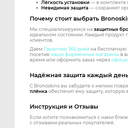
Лёгкость установки
— в комплекте 
Невидимая защита
— сохраняет ори
Почему стоит выбрать Bronoski
Мы специализируемся на
защитных бр
идеальном состоянии. Каждый продукт пр
клиентов.
Даем
Гарантию 365 дней
на бесплатную 
посетив
наши фирменные магазины
в в
время или оформить заказ через
официа
Надёжная защита каждый ден
С Bronoskins вы забудете о мелких повр
плёнка
обеспечит ему защиту, которую 
Инструкция и Отзывы
Если хотите познакомиться с нами бли
с отзывами реальных покупателей.