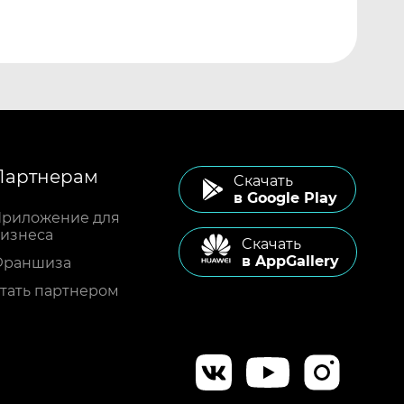
Партнерам
Cкачать
в Google Play
риложение для
изнеса
Cкачать
в AppGallery
Франшиза
тать партнером