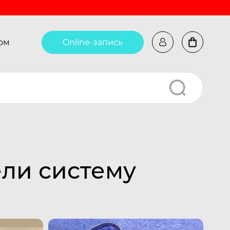
ом
Online-запись
ели систему