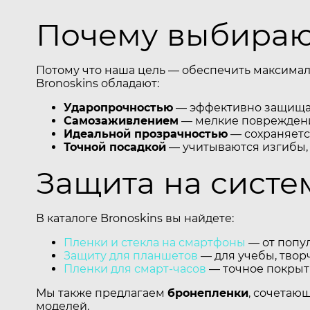
Почему выбирают
Потому что наша цель — обеспечить максимал
Bronoskins обладают:
Ударопрочностью
— эффективно защищаю
Самозаживлением
— мелкие повреждени
Идеальной прозрачностью
— сохраняется
Точной посадкой
— учитываются изгибы,
Защита на систе
В каталоге Bronoskins вы найдете:
Пленки и стекла на смартфоны
— от попул
Защиту для планшетов
— для учебы, творч
Пленки для смарт-часов
— точное покрыти
Мы также предлагаем
бронепленки
, сочетаю
моделей.