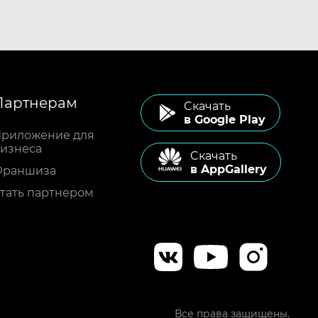
Партнерам
Cкачать
в Google Play
риложение для
изнеса
Cкачать
в AppGallery
Франшиза
тать партнером
Все права защищены.