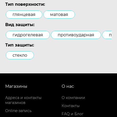
Тип поверхности:
глянцевая
матовая
Вид защиты:
гидрогелевая
противоударная
пол
Тип защиты:
стекло
Магазины
О нас
Адреса и контакты
О компании
магазинов
Контакты
Online-запись
FAQ и Блог