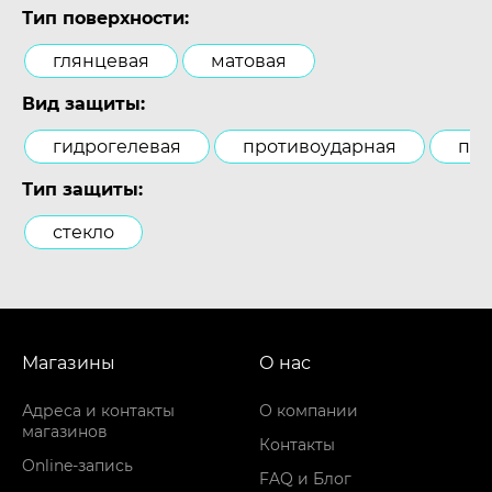
Тип поверхности:
глянцевая
матовая
Вид защиты:
гидрогелевая
противоударная
пол
Тип защиты:
стекло
Магазины
О нас
Адреса и контакты
О компании
магазинов
Контакты
Online-запись
FAQ и Блог