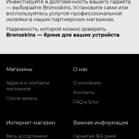
Инвестируйте в долговечность вашего гаджета
— выбирайте Bronoskins. Установите сами или
воспользуйтесь услугой профессиональной
оклейки в наших партнерских магазинах.
Надежность, которой можно доверять.
Bronoskins — броня для ваших устройств
.
Магазины
О нас
Адреса и контакты
О компании
магазинов
Контакты
Online-запись
FAQ и Блог
Интернет-магазин
Важная информация
Весь ассортимент
Гарантия 365 дней