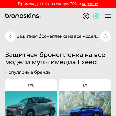
Промокод:
LETO
на скидку 30% в
корзине
Защитная бронепленка на все модели мультимедиа Exeed
Защитная бронепленка на все
модели мультимедиа Exeed
Популярные бренды
TXL
LX