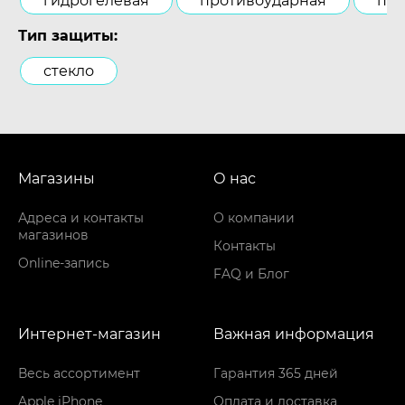
гидрогелевая
противоударная
пол
Тип защиты:
стекло
Магазины
О нас
Адреса и контакты
О компании
магазинов
Контакты
Online-запись
FAQ и Блог
Интернет-магазин
Важная информация
Весь ассортимент
Гарантия 365 дней
Apple iPhone
Оплата и доставка