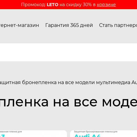
Промокод:
LETO
на скидку 30% в
корзине
ернет-магазин
Гарантия 365 дней
Стать партнер
ащитная бронепленка на все модели мультимедиа A
пленка на все мод