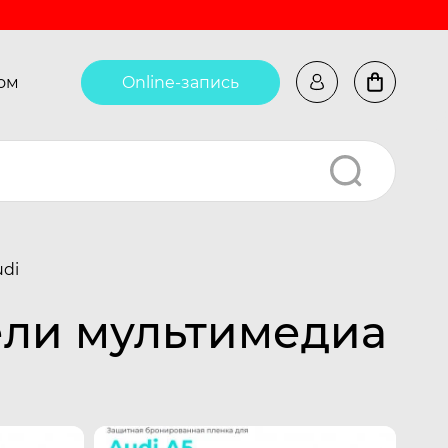
ом
Online-запись
udi
ели мультимедиа