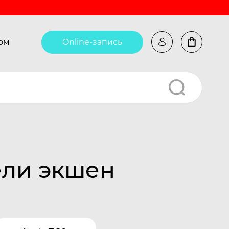
ом
Online-запись
ели экшен