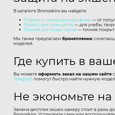
В каталоге Bronoskins вы найдете:
Пленки и стекла на смартфоны
— от попул
Защиту для планшетов
— для учебы, творч
Пленки для смарт-часов
— точное покрыти
Мы также предлагаем
бронепленки
, сочетаю
моделей.
Где купить в ва
Вы можете
оформить заказ на нашем сайте
с
Telegram
помогут быстро найти нужную модель
Не экономьте на
Замена дисплея экшен камеру стоит в разы до
Bronoskins. Установите сами или воспользуйт