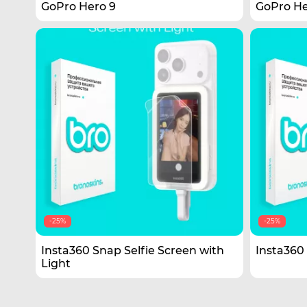
GoPro Hero 9
GoPro He
-25%
-25%
Insta360 Snap Selfie Screen with
Insta360
Light