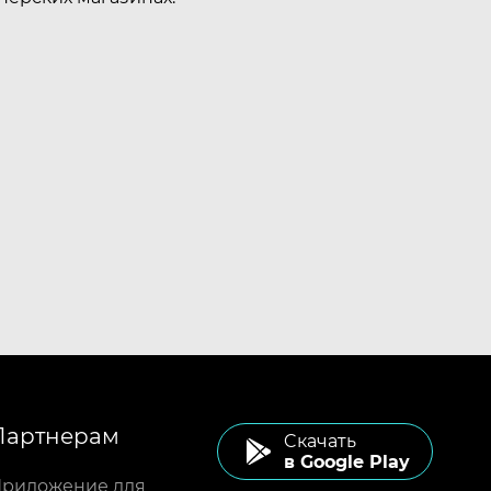
Партнерам
Cкачать
в Google Play
риложение для