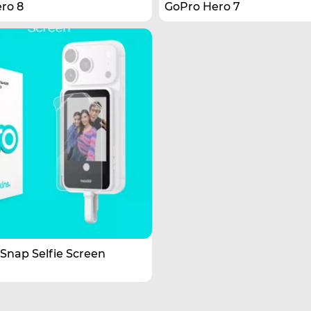
ro 8
GoPro Hero 7
 Snap Selfie Screen