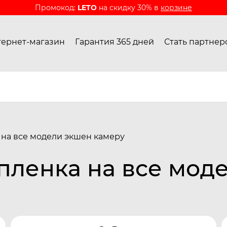
Промокод:
LETO
на скидку 30% в
корзине
ернет-магазин
Гарантия 365 дней
Стать партнер
на все модели экшен камеру
пленка на все мод