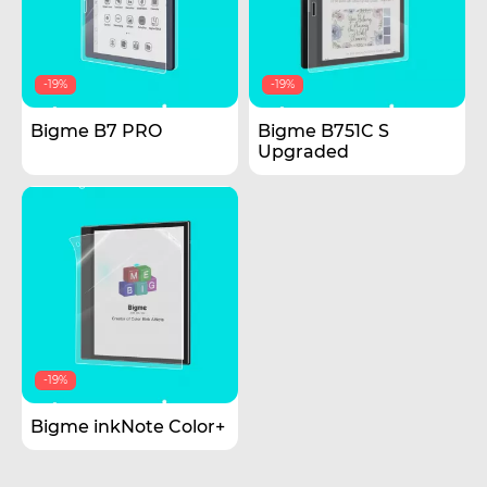
-19%
-19%
Bigme B7 PRO
Bigme B751C S
Upgraded
-19%
Bigme inkNote Color+