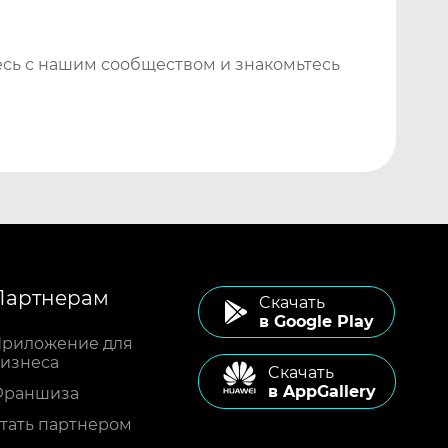
сь с нашим сообществом и знакомьтесь
Партнерам
Cкачать
в Google Play
риложение для
изнеса
Cкачать
в AppGallery
Франшиза
тать партнером