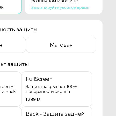
розничном магазине
ЭК
Запланируйте удобное время
ность защиты
я
Матовая
кт защиты
FullScreen
reen +
Защита закрывает 100%
ли Back
поверхности экрана
1 399
₽
Back - Защита задней