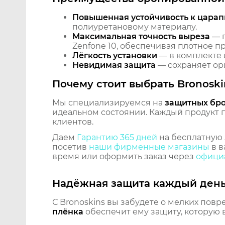
Повышенная устойчивость к царап
полиуретановому материалу.
Максимальная точность выреза
— п
Zenfone 10, обеспечивая плотное п
Лёгкость установки
— в комплекте 
Невидимая защита
— сохраняет ори
Почему стоит выбрать Bronoski
Мы специализируемся на
защитных бр
идеальном состоянии. Каждый продукт пр
клиентов.
Даем
Гарантию 365 дней
на бесплатную 
посетив
наши фирменные магазины
в в
время или оформить заказ через
официа
Надёжная защита каждый ден
С Bronoskins вы забудете о мелких повр
плёнка
обеспечит ему защиту, которую 