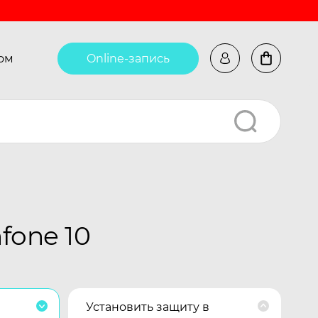
ом
Online-запись
fone 10
Установить защиту в