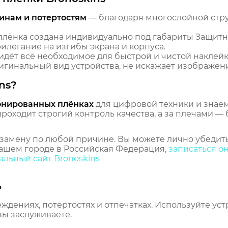
инам и потертостям
— благодаря многослойной стр
лёнка создана индивидуально под габариты Защитн
рилегание на изгибы экрана и корпуса.
идёт всё необходимое для быстрой и чистой наклейк
гинальный вид устройства, не искажает изображение
ns?
онированных плёнках
для цифровой техники и знаем,
оходит строгий контроль качества, а за плечами — 
замену по любой причине. Вы можете лично убедить
ашем городе в Российская Федерация,
записаться о
льный сайт Bronoskins
ь
еждениях, потертостях и отпечатках. Используйте ус
вы заслуживаете.