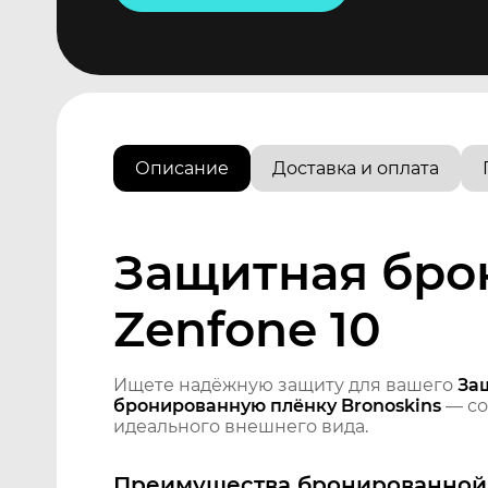
Описание
Доставка и оплата
Защитная бро
Zenfone 10
Ищете надёжную защиту для вашего
За
бронированную плёнку Bronoskins
— со
идеального внешнего вида.
Преимущества бронированной 