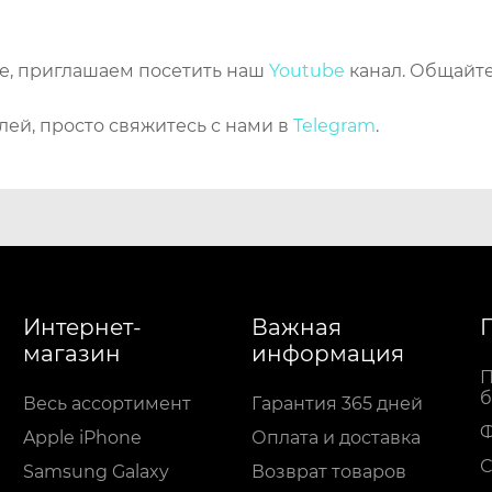
же, приглашаем посетить наш
Youtube
канал. Общайте
лей, просто свяжитесь с нами в
Telegram
.
Интернет-
Важная
магазин
информация
П
б
Весь ассортимент
Гарантия 365 дней
Apple iPhone
Оплата и доставка
С
Samsung Galaxy
Возврат товаров